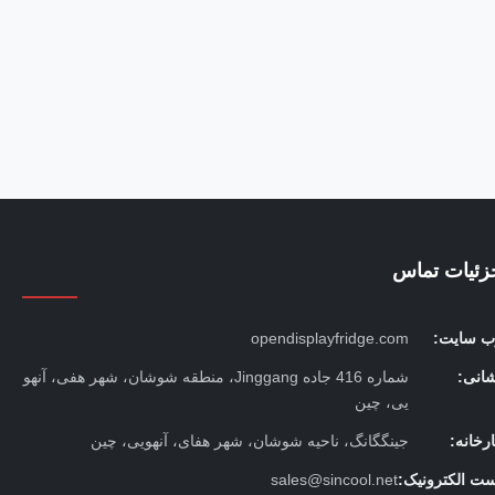
زئیات تماس
ب سایت:
opendisplayfridge.com
شانی:
شماره 416 جاده Jinggang، منطقه شوشان، شهر هفی، آنهو
یی، چین
رخانه:
جینگگانگ، ناحیه شوشان، شهر هفای، آنهویی، چین
ست الکترونیک:
sales@sincool.net