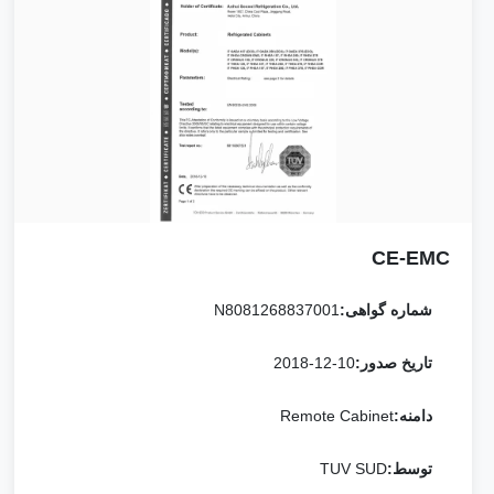
CE-EMC
شماره گواهی:
N8081268837001
تاریخ صدور:
2018-12-10
دامنه:
Remote Cabinet
توسط:
TUV SUD