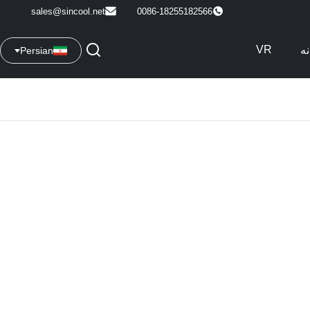
sales@sincool.net
0086-18255182566
VR
نه
Persian