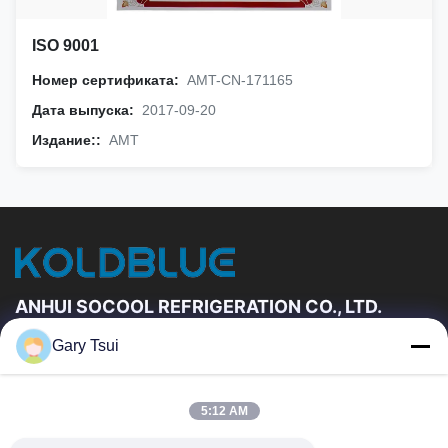
ISO 9001
Номер сертификата:
AMT-CN-171165
Дата выпуска:
2017-09-20
Издание::
AMT
ANHUI SOCOOL REFRIGERATION CO., LTD.
Gary Tsui
Быстрые Связи
Дом
Продукты
5:12 AM
Ролики
О Нас