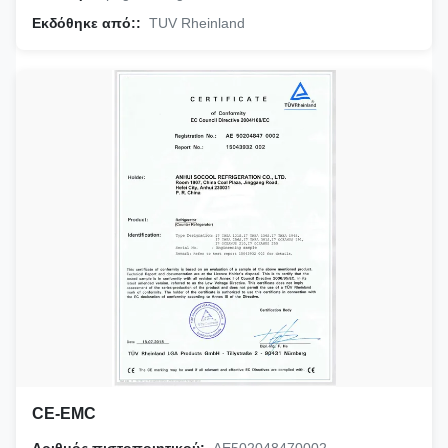
Εκδόθηκε από::
TUV Rheinland
CE-EMC
Αριθμός πιστοποιητικού:
AE502048470002