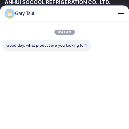
ANHUI SOCOOL REFRIGERATION CO., LTD.
Gary Tsui
Szybkie Linki
Dom
Produkty
9:43 AM
Filmy
O Nas
Wycieczka Po Fabryce
Kontrola Jakości
Good day, what product are you looking for?
Skontaktuj Się Z Nami
Poprosić O Wycenę
Aktualności
Skontaktuj Się Z Nami
86-551-64287663
86-551-64287663
sales@sincool.net