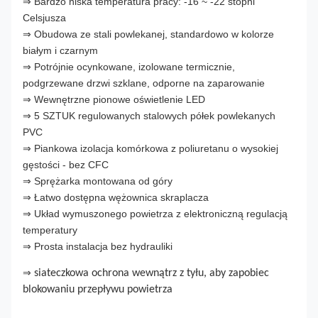
⇒ Bardzo niska temperatura pracy: -16 ~ -22 stopni
Celsjusza
⇒ Obudowa ze stali powlekanej, standardowo w kolorze
białym i czarnym
⇒ Potrójnie ocynkowane, izolowane termicznie,
podgrzewane drzwi szklane, odporne na zaparowanie
⇒ Wewnętrzne pionowe oświetlenie LED
⇒ 5 SZTUK regulowanych stalowych półek powlekanych
PVC
⇒ Piankowa izolacja komórkowa z poliuretanu o wysokiej
gęstości - bez CFC
⇒ Sprężarka montowana od góry
⇒ Łatwo dostępna wężownica skraplacza
⇒ Układ wymuszonego powietrza z elektroniczną regulacją
temperatury
⇒ Prosta instalacja bez hydrauliki
⇒
siateczkowa ochrona wewnątrz z tyłu, aby zapobiec
blokowaniu przepływu powietrza