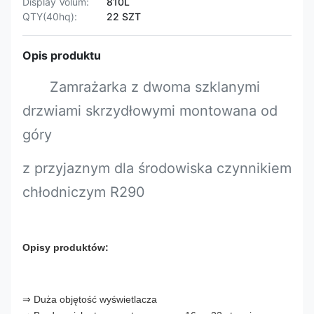
Display Volum:
810L
QTY(40hq):
22 SZT
Opis produktu
Zamrażarka z dwoma szklanymi
drzwiami skrzydłowymi montowana od
góry
z przyjaznym dla środowiska czynnikiem
chłodniczym R290
Opisy produktów:
⇒ Duża objętość wyświetlacza