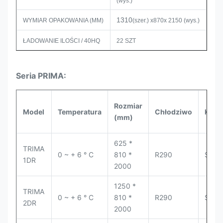
(wys.)
1310
WYMIAR OPAKOWANIA (MM)
(szer.) x870x 2150 (wys.)
ŁADOWANIE ILOŚCI / 40HQ
22 SZT
Seria PRIMA:
Rozmiar
Model
Temperatura
Chłodziwo
Komp
(mm)
625 *
TRIMA
0 ~ + 6 ° C
810 *
R290
Seco
1DR
2000
1250 *
TRIMA
0 ~ + 6 ° C
810 *
R290
Seco
2DR
2000