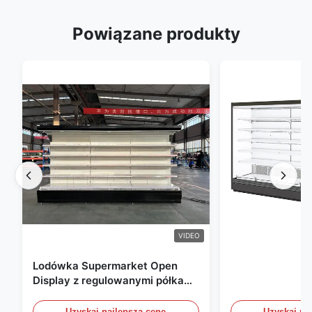
Powiązane produkty
VIDEO
Lodówka Supermarket Open
Display z regulowanymi półkami
i oświetleniem LED
Uzyskaj najlepszą cenę
Uzyskaj na