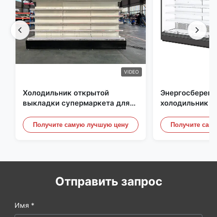
VIDEO
Холодильник открытой
Энергосберег
выкладки супермаркета для
холодильник о
молокозавода и напитки с
выкладки, под
освещением СИД
небом Рефриге
Получите самую лучшую цену
Получите сам
витринные шк
Отправить запрос
Имя *