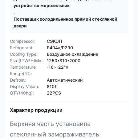
устройство морозильник
,
Поставщик холодильников прямой стеклянной
двери
Compressor:
СЭКОП
Refrigerant:
Р404а/Р290
Cooling Type:
Воздушное охлаждение
Size(L*W*H)Mm:
1250*810*2000
Temperature
-16~-22°К
Range(°C):
Defrost:
Автоматический
Display Volum:
810Л
QTY(40hq):
22PCS
Характер продукции
Верхняя часть установила
стеклянный замораживатель