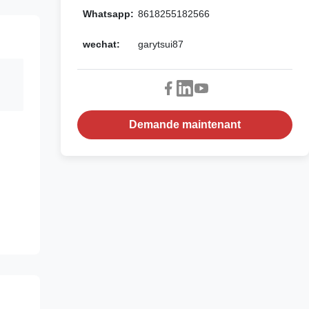
Whatsapp:
8618255182566
wechat:
garytsui87
Demande maintenant