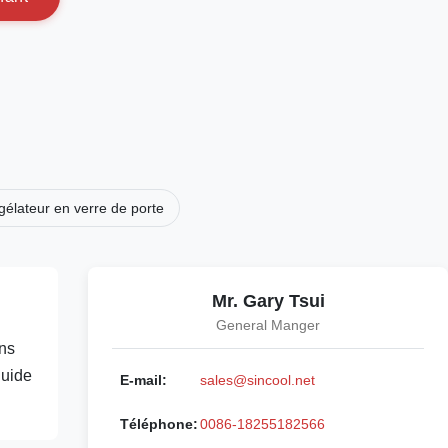
gélateur en verre de porte
Mr. Gary Tsui
General Manger
ns
quide
E-mail:
sales@sincool.net
Téléphone:
0086-18255182566