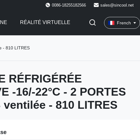
0086-18255182566
sales@sincool.net
INE
RÉALITÉ VIRTUELLE
French
 - 810 LITRES
E RÉFRIGÉRÉE
E -16/-22°C - 2 PORTES
ventilée - 810 LITRES
ase