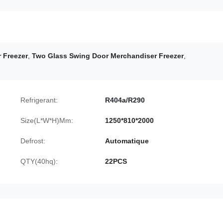
 Freezer
,
Two Glass Swing Door Merchandiser Freezer
,
Refrigerant:
R404a/R290
Size(L*W*H)Mm:
1250*810*2000
Defrost:
Automatique
QTY(40hq):
22PCS