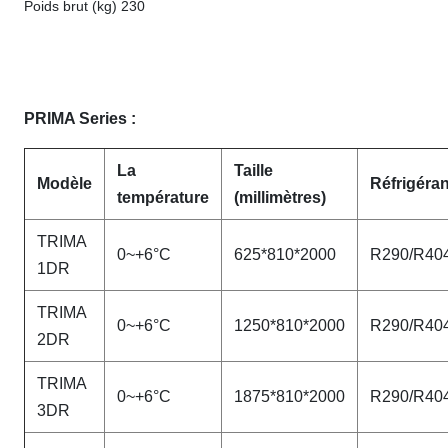
Poids brut (kg) 230
PRIMA Series :
La
Taille
Modèle
Réfrigéran
température
(millimètres)
TRIMA
0~+6°C
625*810*2000
R290/R40
1DR
TRIMA
0~+6°C
1250*810*2000
R290/R40
2DR
TRIMA
0~+6°C
1875*810*2000
R290/R40
3DR