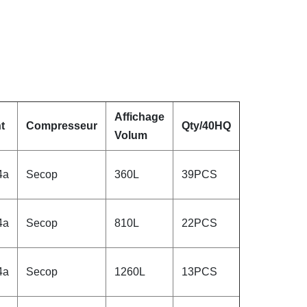
Affichage
t
Compresseur
Qty/40HQ
Volum
4a
Secop
360L
39PCS
4a
Secop
810L
22PCS
4a
Secop
1260L
13PCS