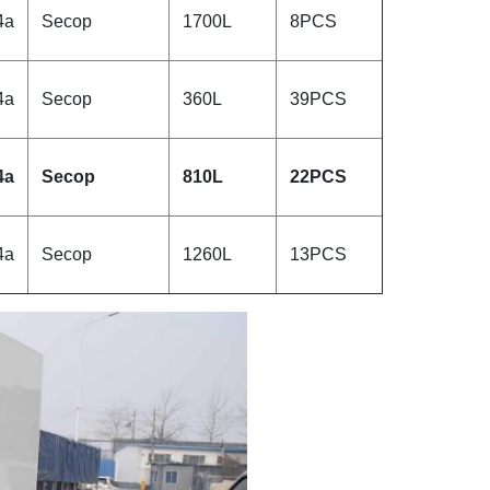
4a
Secop
1700L
8PCS
4a
Secop
360L
39PCS
4a
Secop
810L
22PCS
4a
Secop
1260L
13PCS