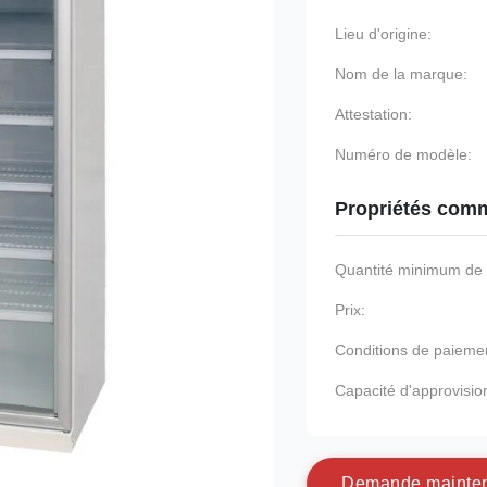
Lieu d'origine:
Nom de la marque:
Attestation:
Numéro de modèle:
Propriétés comm
Quantité minimum d
Prix:
Conditions de paieme
Capacité d'approvisi
D
e
m
a
n
d
e
m
a
i
n
t
e