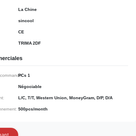
La Chine
sincool
CE
TRIMA 2DF
erciales
e commande:
PCs 1
Négociable
nt:
L/C, T/T, Western Union, MoneyGram, D/P, D/A
onnement:
500pcs/month
n
a
n
t