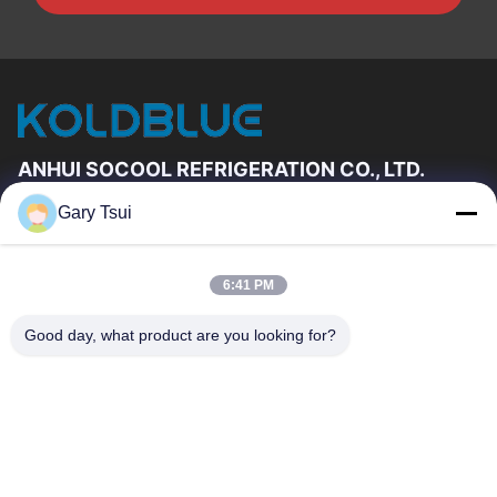
ANHUI SOCOOL REFRIGERATION CO., LTD.
Gary Tsui
Link Veloci
Casa
Prodotti
6:41 PM
Video
Circa Noi
Giro Della Fabbrica
Controllo Di Qualità
Good day, what product are you looking for?
Contattici
Richieda Una Citazione
Notizie
Contattici
86-551-64287663