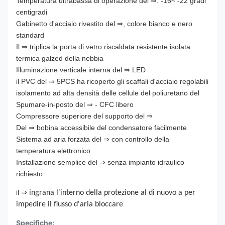
Temperatura ultrabassa di operazione del ⇒: -16~ -22 gradi
centigradi
Gabinetto d'acciaio rivestito del ⇒, colore bianco e nero
standard
Il ⇒ triplica la porta di vetro riscaldata resistente isolata
termica galzed della nebbia
Illuminazione verticale interna del ⇒ LED
il PVC del ⇒ 5PCS ha ricoperto gli scaffali d'acciaio regolabili
isolamento ad alta densità delle cellule del poliuretano del
Spumare-in-posto del ⇒ - CFC libero
Compressore superiore del supporto del ⇒
Del ⇒ bobina accessibile del condensatore facilmente
Sistema ad aria forzata del ⇒ con controllo della
temperatura elettronico
Installazione semplice del ⇒ senza impianto idraulico
richiesto
il ⇒
ingrana l'interno della protezione al di nuovo a per
impedire il flusso d'aria bloccare
Specifiche: