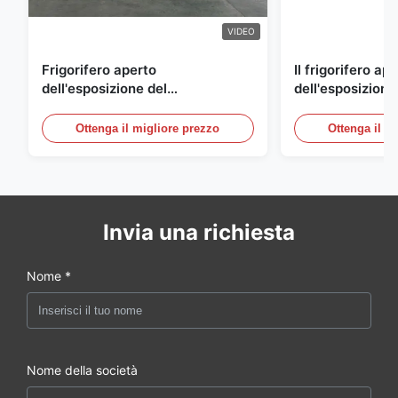
VIDEO
Frigorifero aperto
Il frigorifero ap
dell'esposizione del
dell'esposizione
supermercato per la latteria e
energetico, aria
bevande con illuminazione del
refrigerato i con
Ottenga il migliore prezzo
Ottenga il m
LED
esposizione
Invia una richiesta
Nome *
Nome della società