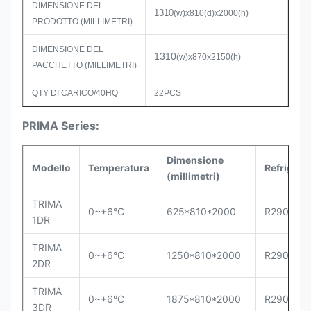
DIMENSIONE DEL
1310
(w)x810(d)x2000(h)
PRODOTTO (MILLIMETRI)
DIMENSIONE DEL
1310
(w)x870x2150(h)
PACCHETTO (MILLIMETRI)
QTY DI CARICO/40HQ
22PCS
PRIMA Series:
Dimensione
Modello
Temperatura
Refrigera
(millimetri)
TRIMA
0~+6°C
625*810*2000
R290
1DR
TRIMA
0~+6°C
1250*810*2000
R290
2DR
TRIMA
0~+6°C
1875*810*2000
R290
3DR