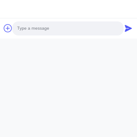
Nazwa firmy
Numer telefonu
E-mail *
Photo
Video Call
Wiadomość *
Audio Call