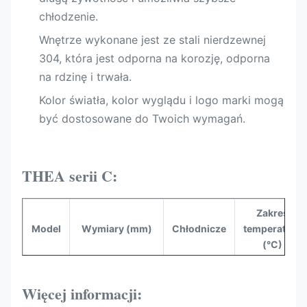
chłodzenie.
Wnętrze wykonane jest ze stali nierdzewnej
304, która jest odporna na korozję, odporna
na rdzinę i trwała.
Kolor światła, kolor wyglądu i logo marki mogą
być dostosowane do Twoich wymagań.
THEA serii C:
Zakres
Model
Wymiary (mm)
Chłodnicze
temperatury
(°C)
R404a,
THEA
1250*1200*1220
R448a,
-1~-+5
Więcej informacji:
125C
R449a