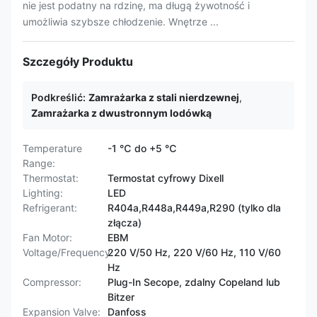
nie jest podatny na rdzinę, ma długą żywotność i
umożliwia szybsze chłodzenie. Wnętrze ...
Szczegóły Produktu
Podkreślić:
Zamrażarka z stali nierdzewnej
,
Zamrażarka z dwustronnym lodówką
Temperature
-1 ℃ do +5 ℃
Range:
Thermostat:
Termostat cyfrowy Dixell
Lighting:
LED
Refrigerant:
R404a,R448a,R449a,R290 (tylko dla
złącza)
Fan Motor:
EBM
Voltage/Frequency:
220 V/50 Hz, 220 V/60 Hz, 110 V/60
Hz
Compressor:
Plug-In Secope, zdalny Copeland lub
Bitzer
Expansion Valve:
Danfoss