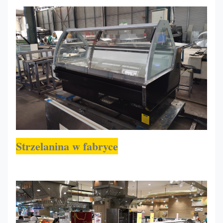
THEA
1250*1200*1220
R290
-1~-+5
125CP
Strzelanina w fabryce