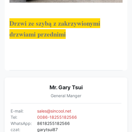
Drzwi ze szybą z zakrzywionymi
drzwiami przednimi
Mr. Gary Tsui
General Manger
E-mail:
sales@sincool.net
Tel:
0086-18255182566
WhatsApp:
8618255182566
czat:
garytsui87