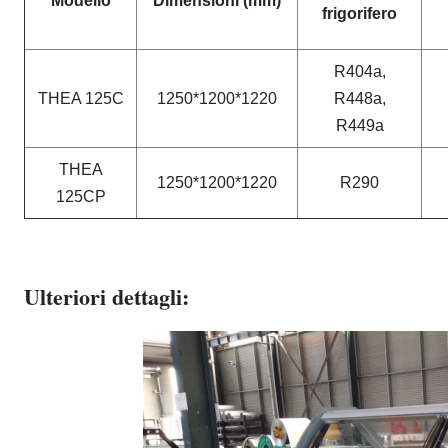
Modello
Dimensioni (mm)
frigorifero
R404a,
THEA 125C
1250*1200*1220
R448a,
R449a
THEA
1250*1200*1220
R290
125CP
Ulteriori dettagli: