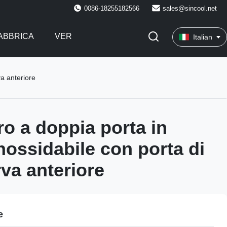
0086-18255182566
sales@sincool.net
FABBRICA
VER
Italian
va anteriore
ro a doppia porta in
nossidabile con porta di
rva anteriore
e