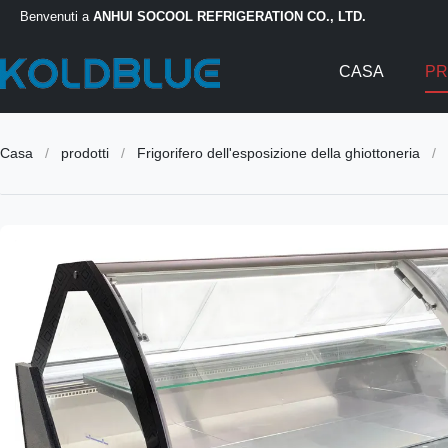
Benvenuti a
ANHUI SOCOOL REFRIGERATION CO., LTD.
CASA
PR
Casa
/
prodotti
/
Frigorifero dell'esposizione della ghiottoneria
/