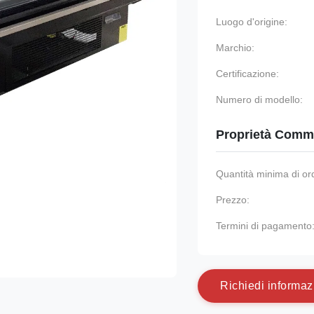
Luogo d'origine:
Marchio:
Certificazione:
Numero di modello:
Proprietà Comme
Quantità minima di or
Prezzo:
Termini di pagamento
R
i
c
h
i
e
d
i
i
n
f
o
r
m
a
z