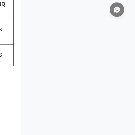
HQ
S
S