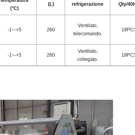
temperatura
(L)
refrigerazione
Qty/40
(°C)
Ventilato,
-1~-+5
260
18PC
telecomando.
Ventilato,
-1~-+5
260
18PC
collegato.