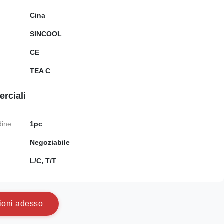
Cina
SINCOOL
CE
TEA C
rciali
dine:
1pc
Negoziabile
:
L/C, T/T
i
o
n
i
a
d
e
s
s
o