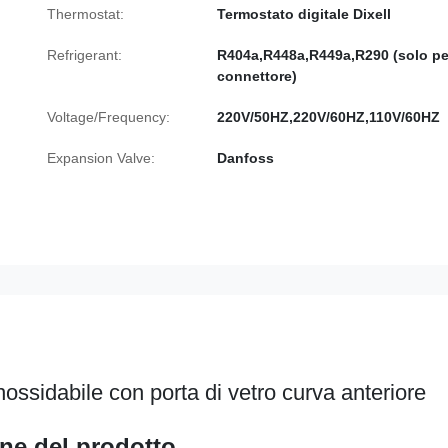
Thermostat:
Termostato digitale Dixell
Refrigerant:
R404a,R448a,R449a,R290 (solo per
connettore)
Voltage/Frequency:
220V/50HZ,220V/60HZ,110V/60HZ
Expansion Valve:
Danfoss
inossidabile con porta di vetro curva anteriore
ne del prodotto