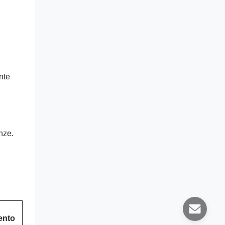
nte
nze.
ento