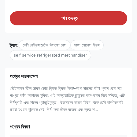
এখন তদন্ত
ট্যাগ:
ডেলি রেফ্রিজারেটেড ডিসপ্লে কেস
মাংস শোকেস ফ্রিজ
self service refrigerated merchandiser
পণ্যের সারসংক্ষেপ
স্টেইনলেস স্টীল ডাবল ডোর ফ্রিজ ফ্রিজ লিফট-আপ সামনের বাঁকা গ্লাস ডোর সহ
পণ্যের বর্ণনা আমাদের সুবিধা: এটি আন্তর্জাতিক ব্র্যান্ডের কম্প্রেসার দিয়ে সজ্জিত, এটি
দীর্ঘস্থায়ী এবং মানের গ্যারান্টিযুক্ত। উচ্চমানের তামার টিউব থেকে তৈরি বাষ্পীভবনটি
মরিচা হওয়ার ঝুঁকিতে নেই, দীর্ঘ সেবা জীবন রয়েছে এবং দ্রুত শ...
পণ্যের বিবরণ