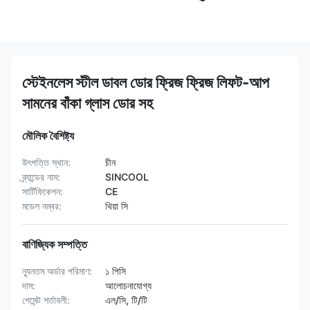
স্টেইনলেস স্টীল ডাবল ডোর ফ্রিজ ফ্রিজ লিফট-আপ
সামনের বাঁকা গ্লাস ডোর সহ
মৌলিক বৈশিষ্ট্য
উৎপত্তি স্থান:
চীন
ব্র্যান্ডের নাম:
SINCOOL
সার্টিফিকেশন:
CE
মডেল নম্বর:
থিয়া সি
বাণিজ্যিক সম্পত্তি
ন্যূনতম অর্ডার পরিমাণ:
১ পিসি
দাম:
আলোচনাযোগ্য
পেমেন্ট শর্তাবলী:
এল/সি, টি/টি