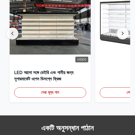
VIDEO
LED আলো সঙ্গে ডেইরি এবং পানীয় জন্য
সুপারমার্কেট ওপেন ডিসপ্লে ফ্রিজ
সেরা মূল্য পান
সেরা ম
একটি অনুসন্ধান পাঠান