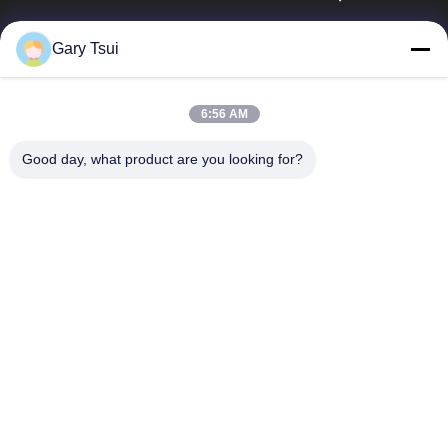
Γρήγορες Συνδέσεις
Gary Tsui
Σπίτι
Προϊόντα
Βίντεο
Περίπου Εμείς
6:56 AM
Γύρος Εργοστασίων
Ποιοτικός Έλεγχος
Good day, what product are you looking for?
Μας Ελάτε Σε Επαφή Με
Ζητήστε Ένα Απόσπασμα
Ειδήσεις
Μας Ελάτε Σε Επαφή Με
86-551-64287663
86-551-64287663
sales@sincool.net
Δικαιώματα πνευματικής ιδιοκτησίας © 2017-2026 ANHUI SOCOOL