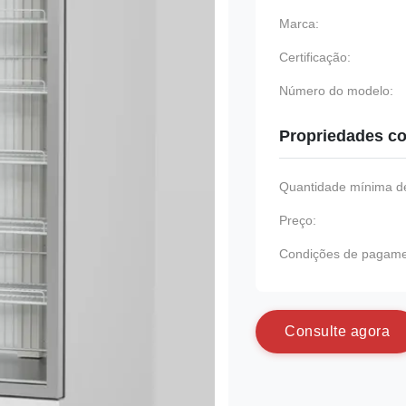
Marca:
Certificação:
Número do modelo:
Propriedades co
Quantidade mínima de
Preço:
Condições de pagame
C
o
n
s
u
l
t
e
a
g
o
r
a