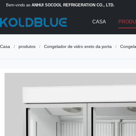
Bem-vindo ao
ANHUI SOCOOL REFRIGERATION CO., LTD.
CASA
PROD
Casa
/
produtos
/
Congelador de vidro ereto da porta
/
Congela