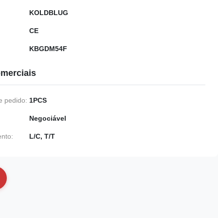
KOLDBLUG
CE
KBGDM54F
merciais
 pedido:
1PCS
Negociável
nto:
L/C, T/T