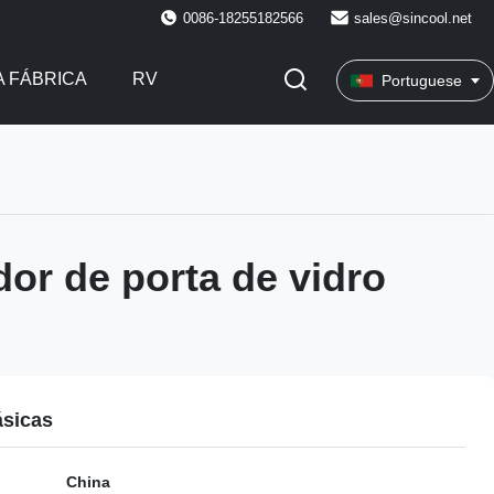
0086-18255182566
sales@sincool.net
 FÁBRICA
RV
Portuguese
or de porta de vidro
ásicas
China