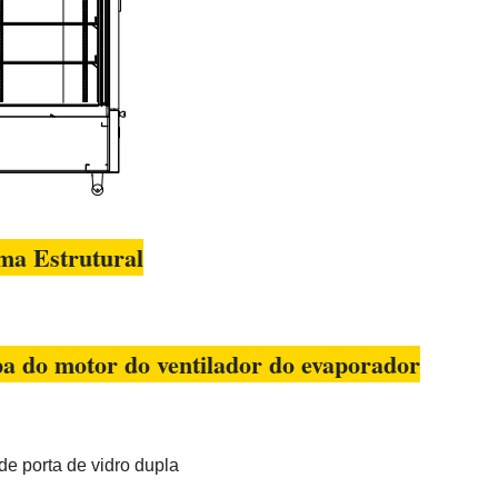
ma Estrutural
 do motor do ventilador do evaporador