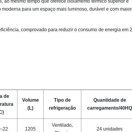
as, ao mesmo tempo que oferece isolamento térmico superior e
ção moderna para um espaço mais luminoso, durável e com maior
eficiência, comprovado para reduzir o consumo de energia em
a de
Volume
Tipo de
Quantidade de
ratura
(L)
refrigeração
carregamento/40HQ
C)
Ventilado,
~-22
1205
24 unidades