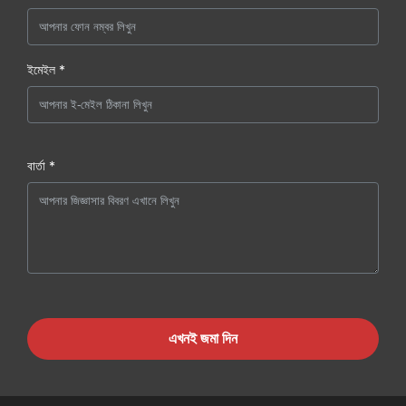
ইমেইল *
বার্তা *
এখনই জমা দিন