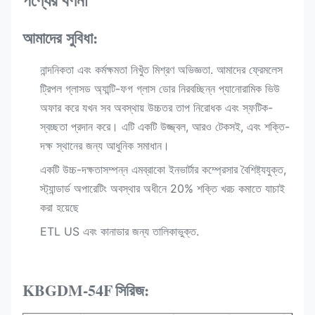
পণ্যের বর্ণনা
আমাদের সুবিধা:
নান্দনিকতা এবং কর্মক্ষমতা নিখুঁত মিশ্রণ অভিজ্ঞতা. আমাদের ফ্রেমলেস
ট্রিপল গ্লাসড অ্যান্টি-ফগ গ্লাস ডোর নিরবচ্ছিন্ন প্যানোরামিক ভিউ
অফার করে যখন সব অবস্থায় উচ্চতর তাপ নিরোধক এবং স্ফটিক-
স্বচ্ছতা প্রদান করে। এটি একটি উজ্জ্বল, আরও টেকসই, এবং শক্তি-
দক্ষ স্থানের জন্য আধুনিক সমাধান।
একটি উচ্চ-দক্ষতাসম্পন্ন এমব্রাকো ইনভার্টার কম্প্রেসার বৈশিষ্ট্যযুক্ত,
স্ট্যান্ডার্ড অপারেটিং অবস্থার অধীনে 20% শক্তি খরচ কমাতে যাচাই
করা হয়েছে
ETL US এবং কানাডার জন্য তালিকাভুক্ত.
KBGDM-54F
সিরিজ: