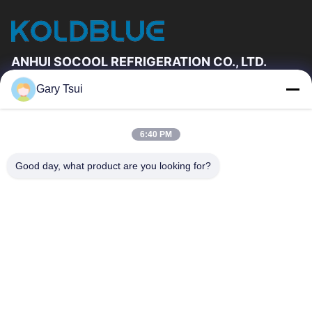
ANHUI SOCOOL REFRIGERATION CO., LTD.
Gary Tsui
দ্রুত লিঙ্ক
বাড়ি
পণ্য
6:40 PM
ভিডিও
আমাদের সম্পর্কে
কারখানা ভ্রমণ
মান নিয়ন্ত্রণ
Good day, what product are you looking for?
যোগাযোগ করুন
উদ্ধৃতির জন্য আবেদন
খবর
যোগাযোগ করুন
86-551-64287663
86-551-64287663
sales@sincool.net