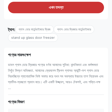
এখন তদন্ত
ট্যাগ:
গ্লাস ডোর মার্চেন্ডাইজার ফ্রিজ
গ্লাস ডোর ফ্রিজার মার্চেন্ডাইজার
stand up glass door freezer
পণ্যের সারসংক্ষেপ
ডাবল গ্লাস ডোর ফ্রিজার পণ্যের বর্ণনা আমাদের সুবিধা: নান্দনিকতা এবং কর্মক্ষমতা
নিখুঁত মিশ্রণ অভিজ্ঞতা. আমাদের ফ্রেমলেস ট্রিপল গ্লাসড অ্যান্টি-ফগ গ্লাস ডোর
নিরবচ্ছিন্ন প্যানোরামিক ভিউ অফার করে যখন সব অবস্থায় উচ্চতর তাপ নিরোধক এবং
স্ফটিক-স্বচ্ছতা প্রদান করে। এটি একটি উজ্জ্বল, আরও টেকসই, এবং শক্তি-দক্ষ
...
পণ্যের বিবরণ