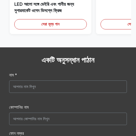
LED আলো সঙ্গে ডেইরি এবং পানীয় জন্য
সুপারমার্কেট ওপেন ডিসপ্লে ফ্রিজ
সেরা মূল্য পান
সেরা ম
একটি অনুসন্ধান পাঠান
নাম *
কোম্পানির নাম
ফোন নম্বর