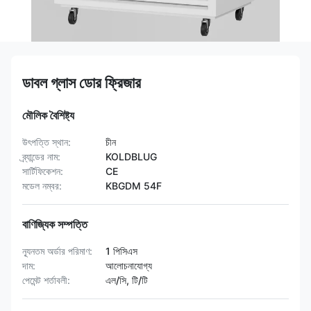
ডাবল গ্লাস ডোর ফ্রিজার
মৌলিক বৈশিষ্ট্য
উৎপত্তি স্থান:
চীন
ব্র্যান্ডের নাম:
KOLDBLUG
সার্টিফিকেশন:
CE
মডেল নম্বর:
KBGDM 54F
বাণিজ্যিক সম্পত্তি
ন্যূনতম অর্ডার পরিমাণ:
1 পিসিএস
দাম:
আলোচনাযোগ্য
পেমেন্ট শর্তাবলী:
এল/সি, টি/টি