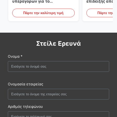
υπεραγορών για το
επίδειξης αποτ
γαλακτοκομείο και ποτά με το
υπαίθριες κατ
φωτισμό των οδηγήσεων
περιπτώσεις επ
Πάρτε την καλύτερη τιμή
Πάρτε την κ
Στείλε Ερευνά
Ονομα *
Ονομασία εταιρείας
Αριθμός τηλεφώνου