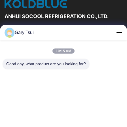
ANHUI SOCOOL REFRIGERATION CO., LTD.
Γρήγορες Συνδέσεις
Gary Tsui
Σπίτι
Προϊόντα
Βίντεο
Περίπου Εμείς
10:15 AM
Γύρος Εργοστασίων
Ποιοτικός Έλεγχος
Good day, what product are you looking for?
Μας Ελάτε Σε Επαφή Με
Ζητήστε Ένα Απόσπασμα
Ειδήσεις
Μας Ελάτε Σε Επαφή Με
86-551-64287663
86-551-64287663
sales@sincool.net