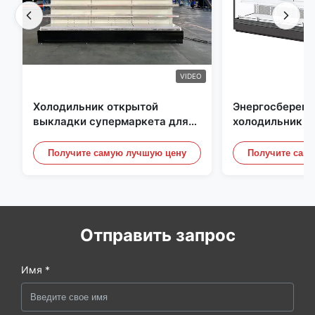
VIDEO
Холодильник открытой
Энергосберег
выкладки супермаркета для
холодильник о
молокозавода и напитки с
выкладки, под
освещением СИД
небом Рефриге
Получите самую лучшую цену
Получите сам
витринные шк
Отправить запрос
Имя *