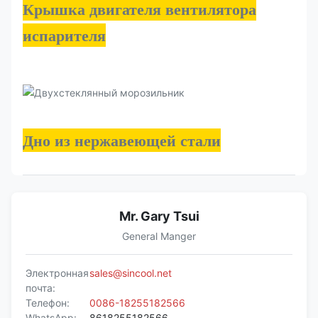
Крышка двигателя вентилятора
испарителя
Дно из нержавеющей стали
Mr. Gary Tsui
General Manger
Электронная
sales@sincool.net
почта:
Телефон:
0086-18255182566
WhatsApp:
8618255182566