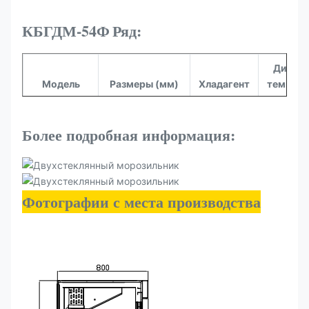
КБГДМ-54Ф
Ряд:
Диапаз
Модель
Размеры (мм)
Хладагент
темпера
(°C)
290
Более подробная информация:
КБГДМ-54Ф
1360*830*2100
-16~-
рэндов
Фотографии с места производства