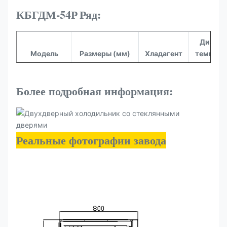
КБГДМ-54Р
Ряд:
Диапаз
Модель
Размеры (мм)
Хладагент
темпера
(°C)
290
Более подробная информация:
КБГДМ-54Р
1360*830*2100
-1~+5
рэндов
Реальные фотографии завода