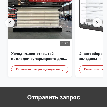
VIDEO
Холодильник открытой
Энергосберег
выкладки супермаркета для
холодильник о
молокозавода и напитки с
выкладки, под
освещением СИД
небом Рефриге
Получите самую лучшую цену
Получите сам
витринные шк
Отправить запрос