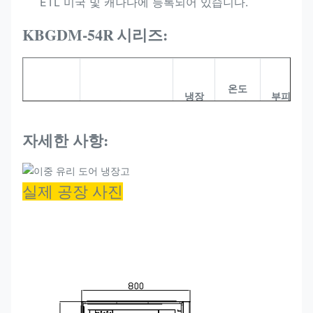
ETL 미국 및 캐나다에 등록되어 있습니다.
KBGDM-54R
시리즈:
온도
냉장
부피
모델
크기 (MM)
범위
료
(L)
(°C)
자세한 사항:
실제 공장 사진
KBGDM-
1360*830*2100
R290
-1~+5
1205
54R