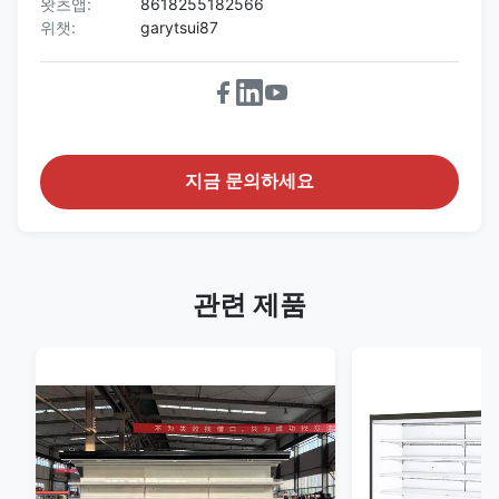
왓츠앱:
8618255182566
위챗:
garytsui87
지금 문의하세요
관련 제품