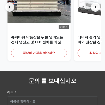
VIDEO
슈퍼마켓 낙농장을 위한 열려있는
에너지 절약 열려
전시 냉장고 및 LED 점화를 가진 음
야외 냉장된 진열
료
최상의 가격을 얻으세요
최상의 가
문의 를 보내십시오
이름 *