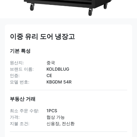
이중 유리 도어 냉장고
기본 특성
원산지:
중국
브랜드 이름:
KOLDBLUG
인증:
CE
모델 번호:
KBGDM 54R
부동산 거래
최소 주문 수량:
1PCS
가격:
협상 가능
지불 조건:
신용장, 전신환