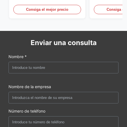
para la lechería y bebidas con la
energía, vitrina
iluminación del LED
aire abierto
Consiga el mejor precio
Consiga el 
Enviar una consulta
Nombre *
Nombre de la empresa
Número de teléfono