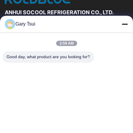
ANHUI SOCOOL REFRIGERATION CO., LTD.
Gary Tsui
Vínculos Rápidos
Hogar
Productos
2:59 AM
Videos
Sobre Nosotros
Viaje De La Fábrica
Control De Calidad
Good day, what product are you looking for?
Éntrenos En Contacto Con
Pida Una Cita
Noticias
Éntrenos En Contacto Con
86-551-64287663
86-551-64287663
sales@sincool.net