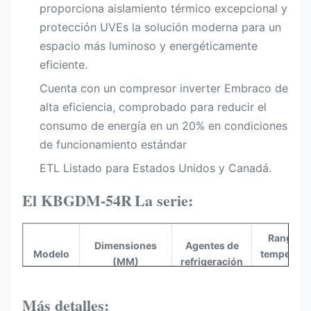
proporciona aislamiento térmico excepcional y
protección UVEs la solución moderna para un
espacio más luminoso y energéticamente
eficiente.
Cuenta con un compresor inverter Embraco de
alta eficiencia, comprobado para reducir el
consumo de energía en un 20% en condiciones
de funcionamiento estándar
ETL Listado para Estados Unidos y Canadá.
El KBGDM-54R
La serie:
Rango d
Dimensiones
Agentes de
Modelo
temperatu
(MM)
refrigeración
(°C)
El
Más detalles: