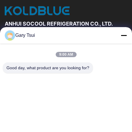
ANHUI SOCOOL REFRIGERATION CO., LTD.
Gary Tsui
দ্রুত লিঙ্ক
বাড়ি
পণ্য
9:00 AM
ভিডিও
আমাদের সম্পর্কে
কারখানা ভ্রমণ
মান নিয়ন্ত্রণ
Good day, what product are you looking for?
যোগাযোগ করুন
উদ্ধৃতির জন্য আবেদন
খবর
যোগাযোগ করুন
86-551-64287663
86-551-64287663
sales@sincool.net