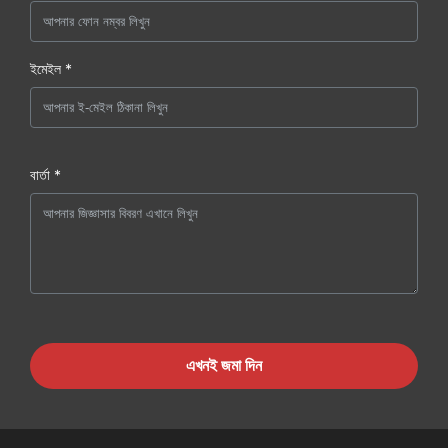
ইমেইল *
বার্তা *
এখনই জমা দিন