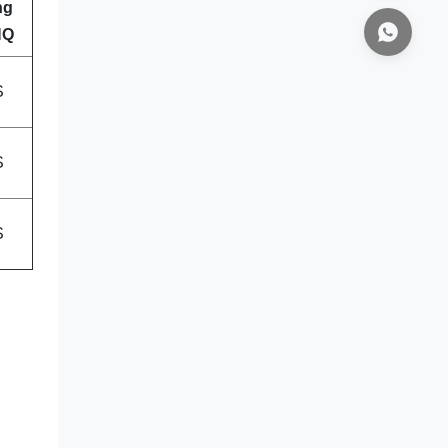
ng
HQ
S
S
S