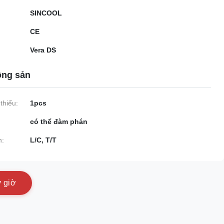
SINCOOL
CE
Vera DS
ộng sản
thiểu:
1pcs
có thể đàm phán
n:
L/C, T/T
y
g
i
ờ