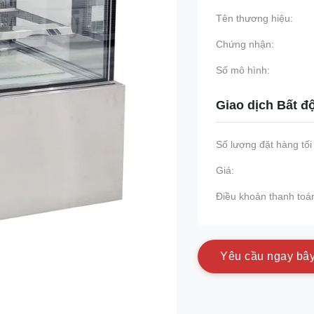
Tên thương hiệu:
Chứng nhận:
Số mô hình:
Giao dịch Bất đ
Số lượng đặt hàng tối 
Giá:
Điều khoản thanh toá
Y
ê
u
c
ầ
u
n
g
a
y
b
â