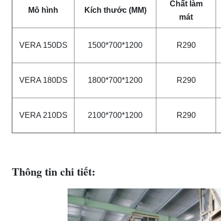
Chất làm
Mô hình
Kích thước (MM)
mát
VERA 150DS
1500*700*1200
R290
VERA 180DS
1800*700*1200
R290
VERA 210DS
2100*700*1200
R290
Thông tin chi tiết: