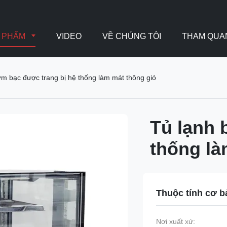
N PHẨM
VIDEO
VỀ CHÚNG TÔI
THAM QUA
m bạc được trang bị hệ thống làm mát thông gió
Tủ lạnh 
thống là
Thuộc tính cơ b
Nơi xuất xứ: