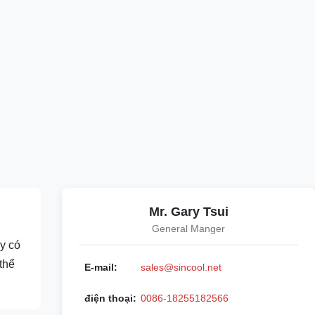
Mr. Gary Tsui
General Manger
y có
 thể
E-mail:
sales@sincool.net
điện thoại:
0086-18255182566