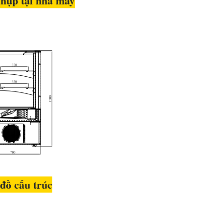
hụp tại nhà máy
đồ cấu trúc