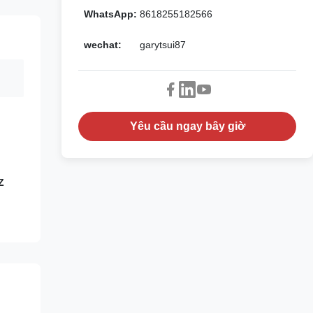
WhatsApp:
8618255182566
wechat:
garytsui87
Yêu cầu ngay bây giờ
Z