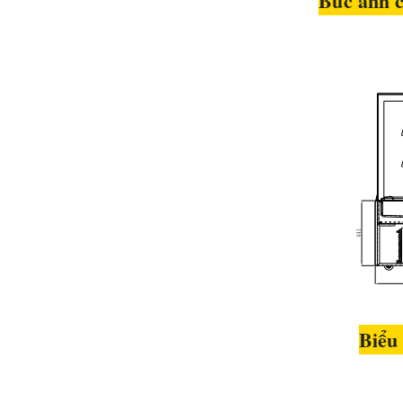
Bức ảnh c
Biểu 