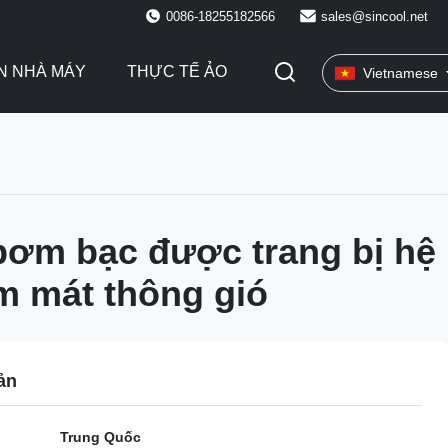
0086-18255182566
sales@sincool.net
N NHÀ MÁY
THỰC TẾ ẢO
Vietnamese
bơm bạc được trang bị hệ
m mát thông gió
ản
Trung Quốc