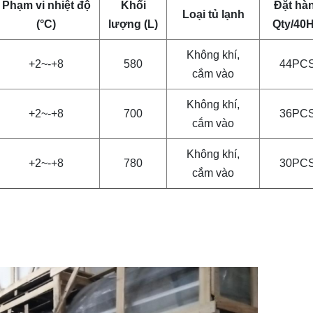
Phạm vi nhiệt độ
Khối
Đặt hà
Loại tủ lạnh
(°C)
lượng (L)
Qty/40
Không khí,
+2~-+8
580
44PC
cắm vào
Không khí,
+2~-+8
700
36PC
cắm vào
Không khí,
+2~-+8
780
30PC
cắm vào