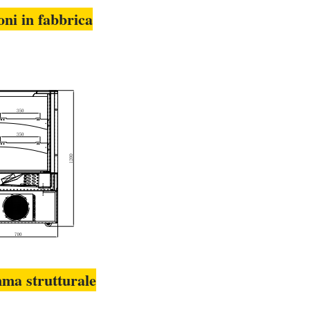
oni in fabbrica
ma strutturale