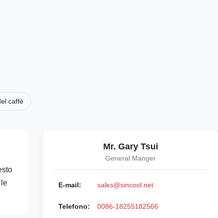
del caffè
Mr. Gary Tsui
General Manger
esto
 le
E-mail:
sales@sincool.net
Telefono:
0086-18255182566