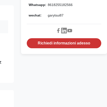
Whatsapp:
8618255182566
wechat:
garytsui87
Richiedi informazioni adesso
Z