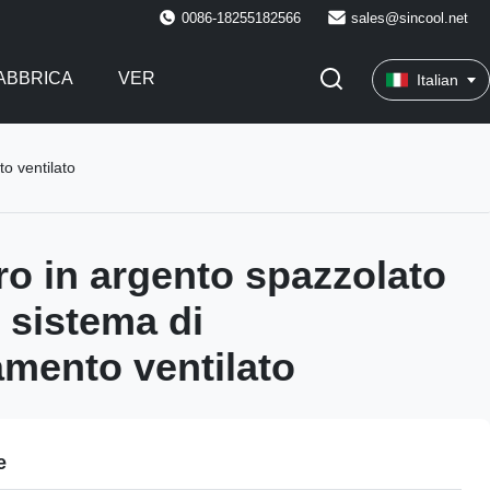
0086-18255182566
sales@sincool.net
FABBRICA
VER
Italian
to ventilato
ero in argento spazzolato
i sistema di
amento ventilato
e