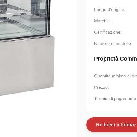
Luogo d'origine:
Marchio:
Certificazione:
Numero di modello:
Proprietà Comme
Quantità minima di or
Prezzo:
Termini di pagamento
R
i
c
h
i
e
d
i
i
n
f
o
r
m
a
z