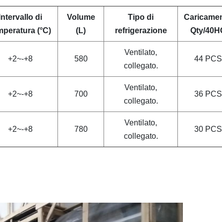
Intervallo di
Volume
Tipo di
Caricame
mperatura (°C)
(L)
refrigerazione
Qty/40H
Ventilato,
+2~-+8
580
44 PCS
collegato.
Ventilato,
+2~-+8
700
36 PCS
collegato.
Ventilato,
+2~-+8
780
30 PCS
collegato.