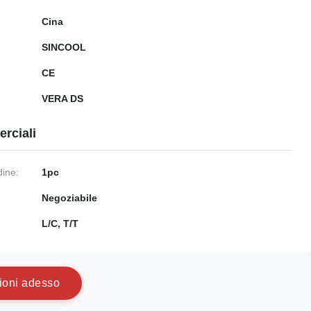
Cina
SINCOOL
CE
VERA DS
rciali
dine:
1pc
Negoziabile
:
L/C, T/T
i
o
n
i
a
d
e
s
s
o