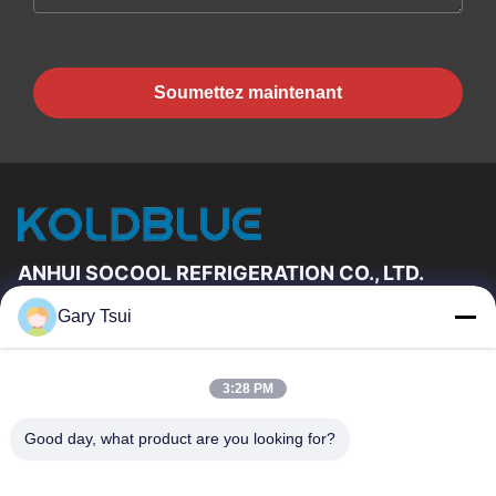
Soumettez maintenant
ANHUI SOCOOL REFRIGERATION CO., LTD.
Gary Tsui
Liens Rapides
Maison
Produits
3:28 PM
Vidéos
Au Sujet De Nous
Visite D'usine
Contrôle De Qualité
Good day, what product are you looking for?
Contactez-Nous
Demandez Une Citation