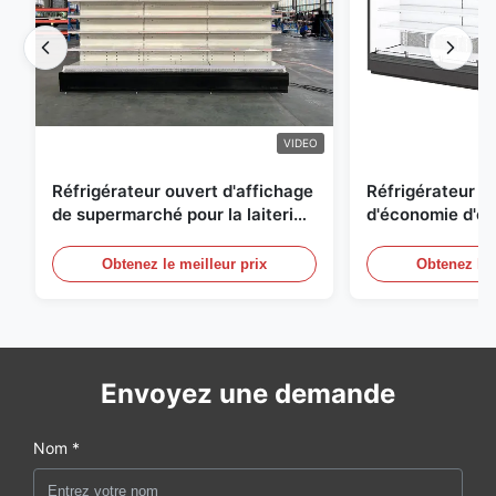
VIDEO
Réfrigérateur ouvert d'affichage
Réfrigérateur o
de supermarché pour la laiterie
d'économie d'éne
et boissons avec l'éclairage de
réfrigérées d'ai
LED
Obtenez le meilleur prix
Obtenez le 
Envoyez une demande
Nom *