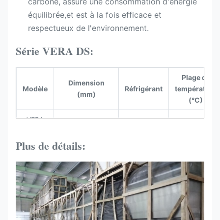
carbone, assure une consommation d'énergie
équilibrée,et est à la fois efficace et
respectueux de l'environnement.
Série VERA DS:
Plage de
Dimension
Modèle
Réfrigérant
température
(mm)
(°C)
VERA
1500*700*1200
R290
+2 à +8
150DS
Plus de détails:
VERA
1800*700*1200
R290
+2 à +8
180DS
VERA
2100*700*1200
R290
+2 à +8
210DS