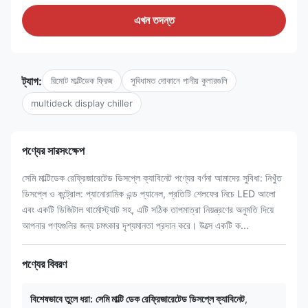
এখন তদন্ত
ট্যাগ:
রিমোট মাল্টিডেক ফ্রিজ
সুবিধামত দোকানে পানীয় কুলারগুলি
multideck display chiller
পণ্যের সারসংক্ষেপ
সেমি মাল্টিডেক রেফ্রিজারেটেড ডিসপ্লে ক্যাবিনেট পণ্যের বর্ণনা আমাদের সুবিধা: নিখুঁত
ডিসপ্লে ও কন্ট্রোল: প্যানোরামিক এন্ড প্যানেল, প্রতিটি শেলফের নিচে LED আলো
এবং একটি ডিজিটাল থার্মোস্ট্যাট সহ, এটি সঠিক তাপমাত্রা নিয়ন্ত্রণের অনুমতি দিয়ে
আপনার পণ্যগুলির জন্য চমৎকার দৃশ্যমানতা প্রদান করে। উত্সে একটি ক...
পণ্যের বিবরণ
বিশেষভাবে তুলে ধরা:
সেমি মাল্টি ডেক রেফ্রিজারেটেড ডিসপ্লে ক্যাবিনেট
,