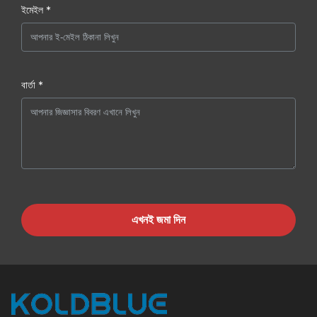
ইমেইল *
বার্তা *
এখনই জমা দিন