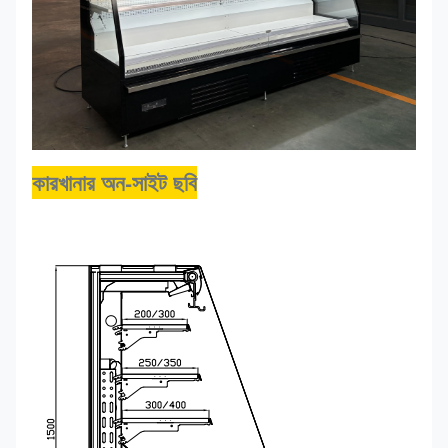
SEMI
+1~-
2560*740*1500
R290
400
250S
+5
কারখানার অন-সাইট ছবি