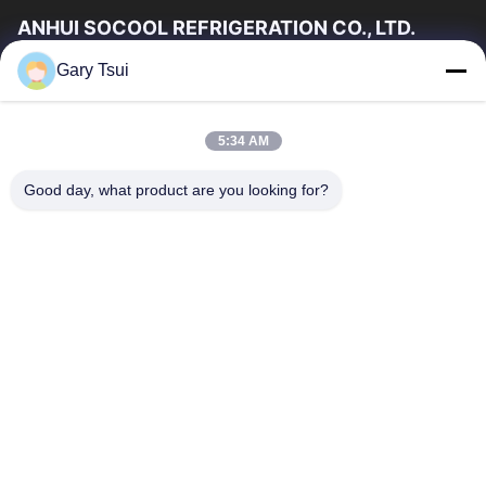
ANHUI SOCOOL REFRIGERATION CO., LTD.
Gary Tsui
দ্রুত লিঙ্ক
বাড়ি
পণ্য
5:34 AM
ভিডিও
আমাদের সম্পর্কে
কারখানা ভ্রমণ
মান নিয়ন্ত্রণ
Good day, what product are you looking for?
যোগাযোগ করুন
উদ্ধৃতির জন্য আবেদন
খবর
যোগাযোগ করুন
86-551-64287663
86-551-64287663
sales@sincool.net