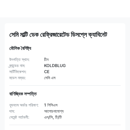
সেমি মাল্টি ডেক রেফ্রিজারেটেড ডিসপ্লে ক্যাবিনেট
মৌলিক বৈশিষ্ট্য
উৎপত্তি স্থান:
চীন
ব্র্যান্ডের নাম:
KOLDBLUG
সার্টিফিকেশন:
CE
মডেল নম্বর:
সেমি এস
বাণিজ্যিক সম্পত্তি
ন্যূনতম অর্ডার পরিমাণ:
1 পিসিএস
দাম:
আলোচনাযোগ্য
পেমেন্ট শর্তাবলী:
এল/সি, টি/টি