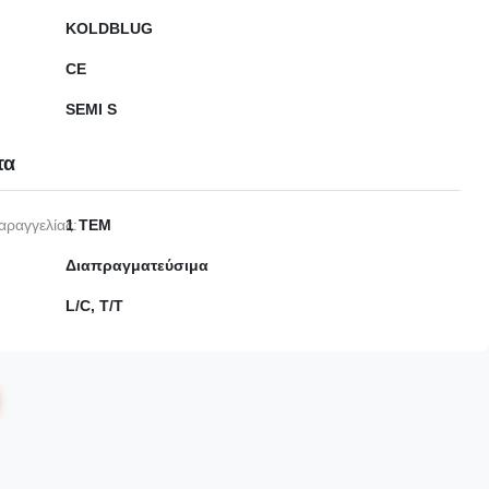
KOLDBLUG
CE
SEMI S
τα
αραγγελίας:
1 ΤΕΜ
Διαπραγματεύσιμα
L/C, T/T