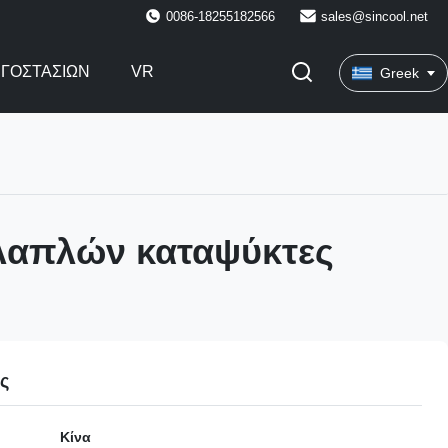
0086-18255182566
sales@sincool.net
ΡΓΟΣΤΑΣΊΩΝ
VR
Greek
λαπλών καταψύκτες
ες
Κίνα