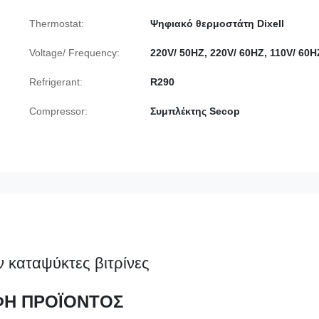
Thermostat:
Ψηφιακό θερμοστάτη Dixell
Voltage/ Frequency:
220V/ 50HZ, 220V/ 60HZ, 110V/ 60H
Refrigerant:
R290
Compressor:
Συμπλέκτης Secop
 καταψύκτες βιτρίνες
ΦΗ ΠΡΟΪΟΝΤΟΣ