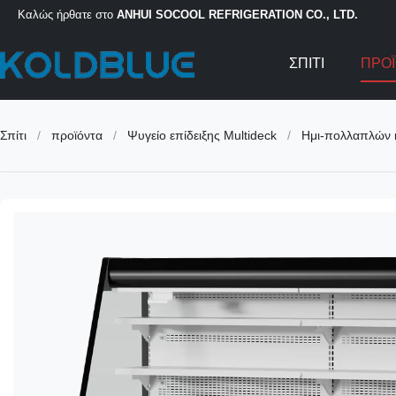
Καλώς ήρθατε στο
ANHUI SOCOOL REFRIGERATION CO., LTD.
ΣΠΊΤΙ
ΠΡΟ
Σπίτι
/
προϊόντα
/
Ψυγείο επίδειξης Multideck
/
Ημι-πολλαπλών κ