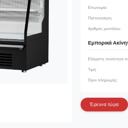
Επωνυμία:
Πιστοποίηση:
Αριθμός μοντέλου:
Εμπορικά Ακίνη
Ελάχιστη ποσότητα π
Τιμή:
Όροι πληρωμής:
Έ
ρ
ε
υ
ν
α
τ
ώ
ρ
α