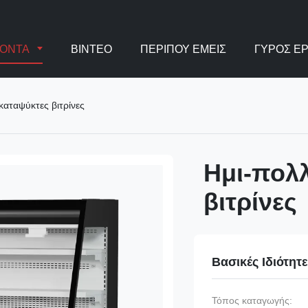
ΪΌΝΤΑ
ΒΊΝΤΕΟ
ΠΕΡΊΠΟΥ ΕΜΕΊΣ
ΓΎΡΟΣ Ε
αταψύκτες βιτρίνες
Ημι-πολ
βιτρίνες
Βασικές Ιδιότητ
Τόπος καταγωγής: