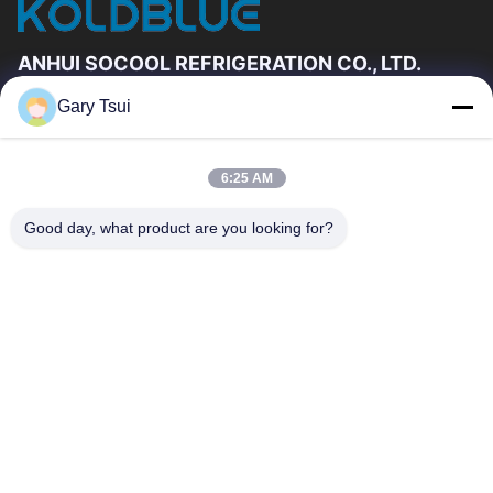
ANHUI SOCOOL REFRIGERATION CO., LTD.
Gary Tsui
Link Veloci
Casa
Prodotti
6:25 AM
Video
Circa Noi
Giro Della Fabbrica
Controllo Di Qualità
Good day, what product are you looking for?
Contattici
Richieda Una Citazione
Notizie
Contattici
86-551-64287663
86-551-64287663
sales@sincool.net