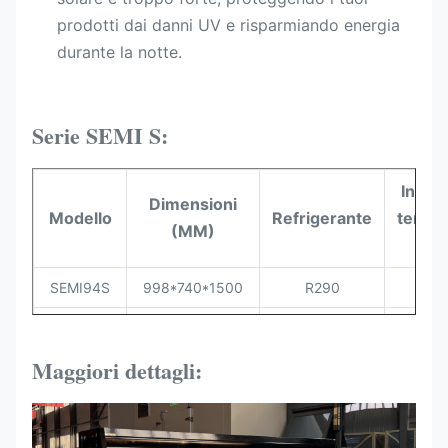
prodotti dai danni UV e risparmiando energia
durante la notte.
Serie SEMI S:
Interv
Dimensioni
Modello
Refrigerante
tempe
(MM)
(°
SEMI94S
998*740*1500
R290
+1~
SEMI125S
1310*740*1500
R290
+1~
Maggiori dettagli:
SEMI150S
1560*740*1500
R290
+1~
SEMI187S
1935*740*1500
R290
+1~
SEMI250S
2560*740*1500
R290
+1~