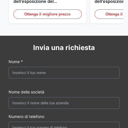
dell'esposizione del
dell'esposizione
supermercato per la latteria e
energetico, aria
bevande con illuminazione del
refrigerato i con
Ottenga il migliore prezzo
Ottenga il m
LED
esposizione
Invia una richiesta
Nome *
Nome della società
Numero di telefono