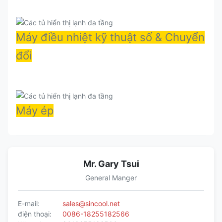
Máy điều nhiệt kỹ thuật số & Chuyển
đổi
Máy ép
Mr. Gary Tsui
General Manger
E-mail:
sales@sincool.net
điện thoại:
0086-18255182566