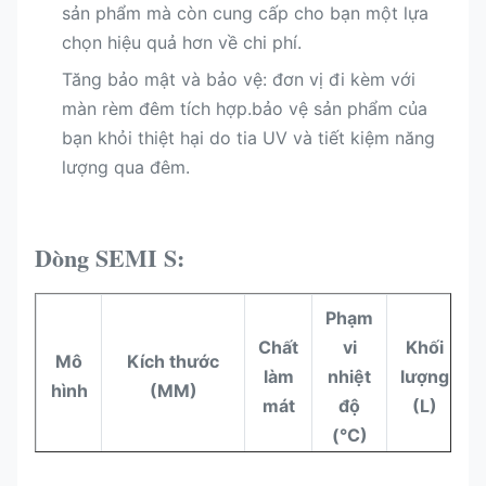
sản phẩm mà còn cung cấp cho bạn một lựa
chọn hiệu quả hơn về chi phí.
Tăng bảo mật và bảo vệ: đơn vị đi kèm với
màn rèm đêm tích hợp.bảo vệ sản phẩm của
bạn khỏi thiệt hại do tia UV và tiết kiệm năng
lượng qua đêm.
Dòng SEMI S:
Phạm
Chất
vi
Khối
Mô
Kích thước
làm
nhiệt
lượng
hình
(MM)
mát
độ
(L)
(°C)
K