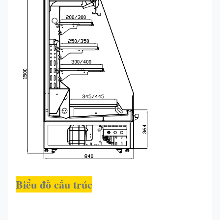
SEMI
2560 * 740 *
+1~-
R290
400
250S
1500
+5
Biểu đồ cấu trúc