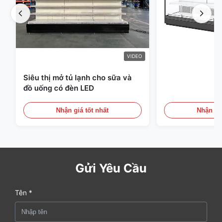
VIDEO
Siêu thị mở tủ lạnh cho sữa và
đồ uống có đèn LED
Nhận giá tốt nhất
Nhận giá
Gửi Yêu Cầu
Tên *