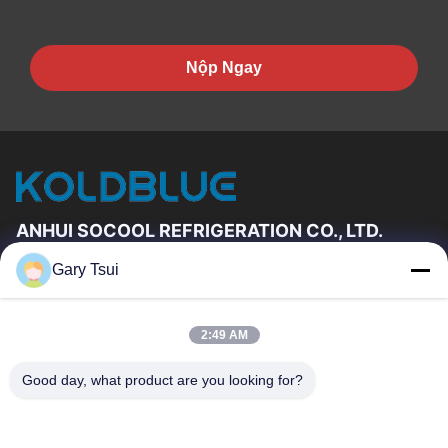
Nộp Ngay
ANHUI SOCOOL REFRIGERATION CO., LTD.
Gary Tsui
Đường Dẫn Nhanh
Trang Chủ
Các Sản Phẩm
2:49 AM
Video
Về Chúng Tôi
Tham Quan Nhà Máy
Kiểm Soát Chất Lượng
Good day, what product are you looking for?
Liên Hệ Chúng Tôi
Yêu Cầu Báo Giá
Tin Tức