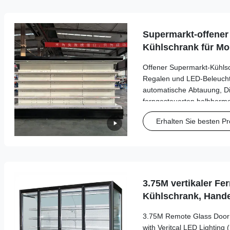
Supermarkt-offener
Kühlschrank für Mo
mit LED-Beleuchtu
Offener Supermarkt-Kühlsc
Regalen und LED-Beleucht
automatische Abtauung, Di
ferngesteuerten halbherme
und mehrere Kältemittelopt
Erhalten Sie besten Pr
Energieeinsparung, optim
individuelle Farbauswahl.
3.75M vertikaler Fe
Kühlschrank, Hande
Kühlschrank
3.75M Remote Glass Door 
with Veritcal LED Lighting