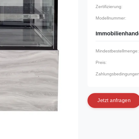
Zertifizierung:
Modellnummer:
Immobilienhand
Mindestbestellmenge:
Preis:
Zahlungsbedingungen
J
e
t
z
t
a
n
f
r
a
g
e
n