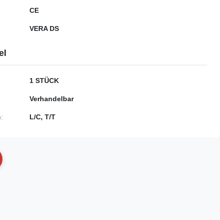
CE
VERA DS
el
1 STÜCK
Verhandelbar
:
L/C, T/T