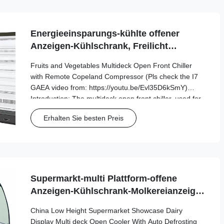
Energieeinsparungs-kühlte offener
Anzeigen-Kühlschrank, Freilicht
Einkommen
Fruits and Vegetables Multideck Open Front Chiller
with Remote Copeland Compressor (Pls check the I7
GAEA video from: https://youtu.be/Evl35D6kSmY)
Introduction: The multideck open front chiller, used for
food retail and manufacturing, is ideal if you’re looking
Erhalten Sie besten Preis
for a way to increase the visibility ...
Supermarkt-multi Plattform-offene
Anzeigen-Kühlschrank-Molkereianzeige
mit der Selbstentfrostung
China Low Height Supermarket Showcase Dairy
Display Multi deck Open Cooler With Auto Defrosting