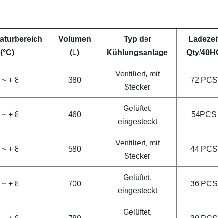
aturbereich
Volumen
Typ der
Ladezei
(°C)
(L)
Kühlungsanlage
Qty/40H
Ventiliert, mit
 ~ + 8
380
72 PCS
Stecker
Gelüftet,
 ~ + 8
460
54PCS
eingesteckt
Ventiliert, mit
 ~ + 8
580
44 PCS
Stecker
Gelüftet,
 ~ + 8
700
36 PCS
eingesteckt
Gelüftet,