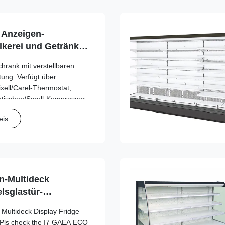
 Anzeigen-
lkerei und Getränke
ng
hrank mit verstellbaren
ung. Verfügt über
xell/Carel-Thermostat,
tischen/Scroll-Kompressor
ionen. Bietet 15 %
eis
ierte Raumnutzung und
rn-Multideck
lsglastür-
Multideck Display Fridge
 (Pls check the I7 GAEA ECO