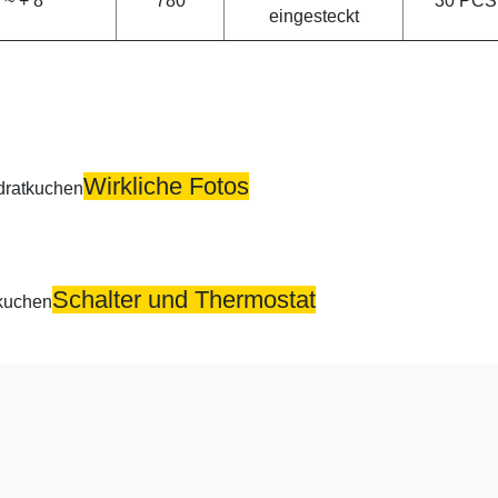
 ~ + 8
780
30 PCS
eingesteckt
Wirkliche Fotos
Schalter und Thermostat