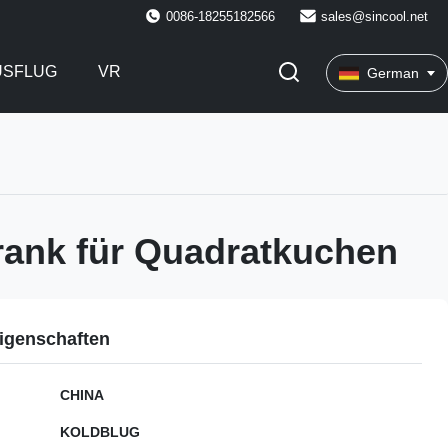
0086-18255182566
sales@sincool.net
USFLUG
VR
German
ank für Quadratkuchen
igenschaften
CHINA
KOLDBLUG