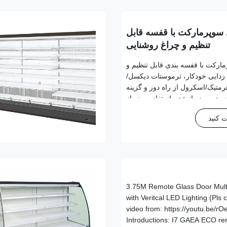
 سوپرمارکت با قفسه قابل
تنظیم و چراغ روشنایی
ارکت با قفسه بندی قابل تنظیم و
 دارای یخ زدایی خودکار، ترموستات دیکسل/
رمتیک/اسکرول از راه دور و گزینه
متعدد. 15٪ صرفه جویی در انرژی، استفاده بهینه از
نتخاب رنگ سفارشی ارائه می دهد.
 کنید
3.75M Remote Glass Door Multideck Display Fridge
with Veritcal LED Lighting (Pl
video from: https://youtu.be/r
Introductions: I7 GAEA ECO re