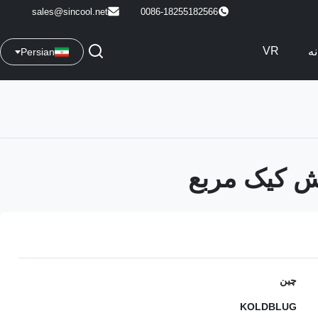
sales@sincool.net
0086-18255182566
VR
نه
Persian
ش کیک مربع
چین
KOLDBLUG