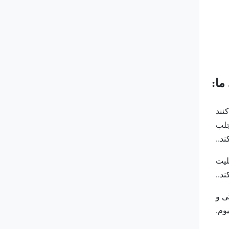
ما:
کنند
جلب
د..
لیت
د..
ی و
وم.