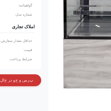
گواهینامه:
شماره مدل:
املاک تجاری
حداقل مقدار سفارش:
قیمت:
شرایط پرداخت:
پ
ر
س
و
ج
و
د
ر
ح
ا
ل