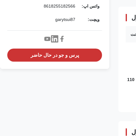
واتس اپ:
8618255182566
ل
ویچت:
garytsui87
نت
پرس و جو در حال حاضر
220 ولت / 50 هرتز، 220 ولت / 60 هرتز، 110
ل