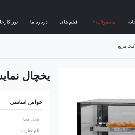
انه
محصولات
فیلم های
درباره ما
تور کارخا
کیک مربع
یخچال نمای
خواص اساسی
محل مبدا:
نام تجاری: