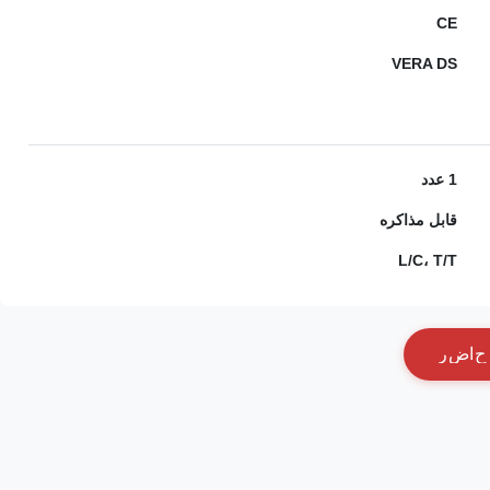
CE
VERA DS
1 عدد
قابل مذاکره
L/C، T/T
ح
ا
ض
ر