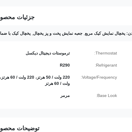
جزئیات محصو
ن:
یخچال نمایش کیک مربع
,
جعبه نمايش پخت و پز يخچال
,
یخچال کیک با ضما
Thermostat:
ترموستات دیجیتال دیکسل
R290
Refrigerant:
Voltage/Frequency:
ولت / 60 هرتز
Base Look:
مرمر
توضیحات محصو