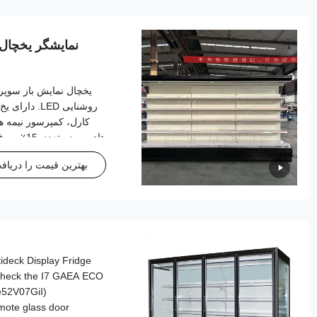
نمایشگر یخچال
یخچال نمایش باز سوپرم
روشنایی LED.
کارل، کمپرسور نیمه ه
های مبرد 
فضا و ا
بهترین قیمت را دریافت
s check the I7 GAEA ECO
Oe52V07GiI)
mote glass door