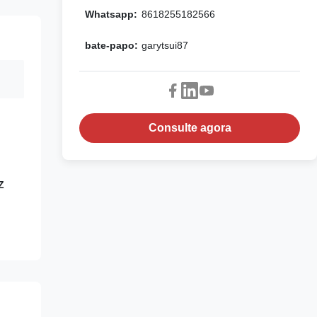
Whatsapp:
8618255182566
bate-papo:
garytsui87
Consulte agora
Z