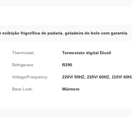
 exibição frigorífica de padaria
,
geladeira de bolo com garantia
Thermostat:
Termostato digital Dixell
Refrigerant:
R290
Voltage/Frequency:
220V/ 50HZ, 220V/ 60HZ, 110V/ 60H
Base Look:
Mármore