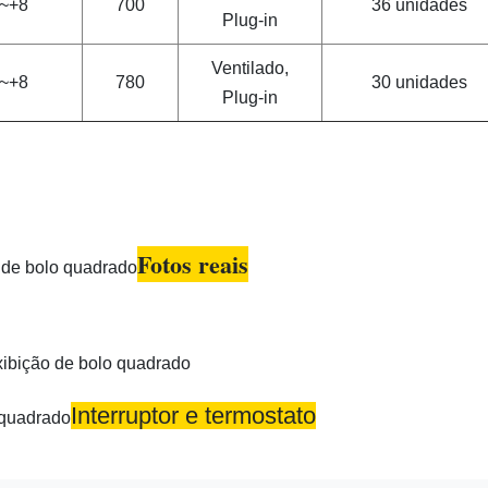
~+8
700
36 unidades
Plug-in
Ventilado,
~+8
780
30 unidades
Plug-in
Fotos reais
Interruptor e termostato