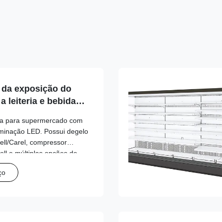
o da exposição do
 leiteria e bebidas
diodo emissor de luz
rta para supermercado com
iluminação LED. Possui degelo
ell/Carel, compressor
ll e múltiplas opções de
 de economia de energia,
ço
spaço e opções de cores