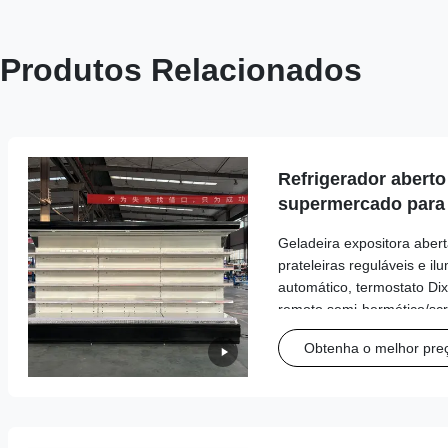
Produtos Relacionados
Refrigerador abert
supermercado para a
com iluminação do 
Geladeira expositora abe
prateleiras reguláveis ​​e 
automático, termostato Dix
remoto semi-hermético/scro
refrigerante. Oferece 15%
Obtenha o melhor pre
utilização otimizada do e
personalizadas.