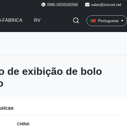
0086-18255182566
sales@sincool.net
 FÁBRICA
RV
Portuguese
co de exibição de bolo
o
ásicas
CHINA