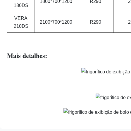
1800*700*1200
R290
2
180DS
VERA
2100*700*1200
R290
2
210DS
Mais detalhes: