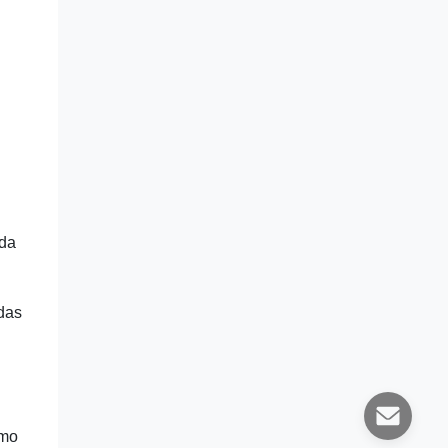
 da
 das
umo