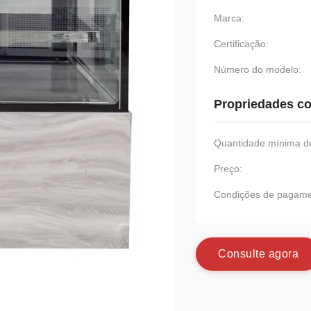
Marca:
Certificação:
Número do modelo:
Propriedades co
Quantidade mínima de
Preço:
Condições de pagame
C
o
n
s
u
l
t
e
a
g
o
r
a