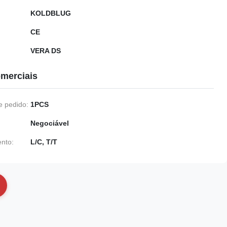
KOLDBLUG
CE
VERA DS
merciais
 pedido:
1PCS
Negociável
nto:
L/C, T/T