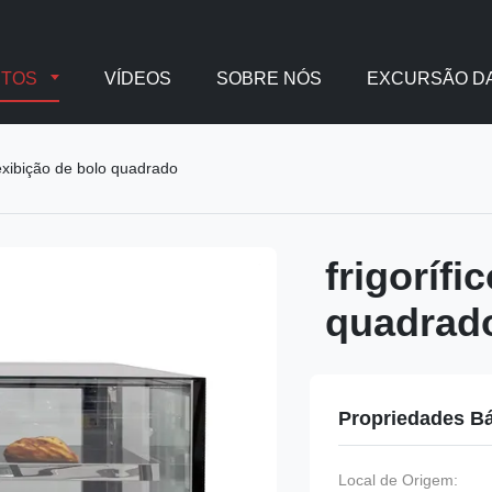
UTOS
VÍDEOS
SOBRE NÓS
EXCURSÃO DA
 exibição de bolo quadrado
frigorífi
quadrad
Propriedades B
Local de Origem: