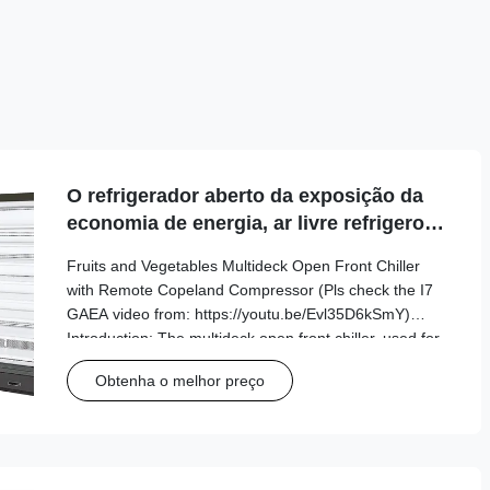
O refrigerador aberto da exposição da
economia de energia, ar livre refrigerou
vitrinas
Fruits and Vegetables Multideck Open Front Chiller
with Remote Copeland Compressor (Pls check the I7
GAEA video from: https://youtu.be/Evl35D6kSmY)
Introduction: The multideck open front chiller, used for
food retail and manufacturing, is ideal if you’re looking
Obtenha o melhor preço
for a way to increase the visibility ...