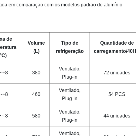
ongada em comparação com os modelos padrão de alumínio.
xa de
Volume
Tipo de
Quantidade de
eratura
(L)
refrigeração
carregamento/40
(°C)
Ventilado,
~+8
380
72 unidades
Plug-in
Ventilado,
~+8
460
54 PCS
Plug-in
Ventilado,
~+8
580
44 unidades
Plug-in
Ventilado,