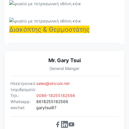
VERA
2100*700*1200
R290
2~+8
210DS
Διακόπτης & Θερμοστάτης
Mr. Gary Tsui
General Manger
Ηλεκτρονικό
sales@sincool.net
ταχυδρομείο:
Τηλ.:
0086-18255182566
Whatsapp:
8618255182566
wechat:
garytsui87