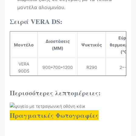
μοντέλα αλουμινίου.
Σειρά VERA DS:
Εύρος
Διαστάσεις
Μοντέλο
Ψυκτικός
θερμοκρασί
(MM)
(°C)
VERA
900*700*1200
R290
2~+8
90DS
VERA
1200*700*1200
R290
2~+8
120DS
Περισσότερες λεπτομέρειες:
VERA
1500*700*1200
R290
2~+8
150DS
Πραγματικές Φωτογραφίες
VERA
1800*700*1200
R290
2~+8
180DS