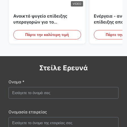
VIDEO
Ανοικτό ψυγείο επίδειξης
Ενέργεια - ανο
υπεραγορών για το
επίδειξης αποτ
γαλακτοκομείο και ποτά με το
υπαίθριες κατ
φωτισμό των οδηγήσεων
περιπτώσεις επ
Πάρτε την καλύτερη τιμή
Πάρτε την κ
Στείλε Ερευνά
Ονομα *
Ονομασία εταιρείας