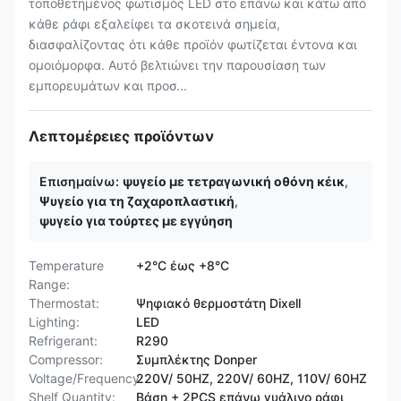
τοποθετημένος φωτισμός LED στο επάνω και κάτω από
κάθε ράφι εξαλείφει τα σκοτεινά σημεία,
διασφαλίζοντας ότι κάθε προϊόν φωτίζεται έντονα και
ομοιόμορφα. Αυτό βελτιώνει την παρουσίαση των
εμπορευμάτων και προσ...
Λεπτομέρειες προϊόντων
Επισημαίνω:
ψυγείο με τετραγωνική οθόνη κέικ
,
Ψυγείο για τη ζαχαροπλαστική
,
ψυγείο για τούρτες με εγγύηση
Temperature
+2°C έως +8°C
Range:
Thermostat:
Ψηφιακό θερμοστάτη Dixell
Lighting:
LED
Refrigerant:
R290
Compressor:
Συμπλέκτης Donper
Voltage/Frequency:
220V/ 50HZ, 220V/ 60HZ, 110V/ 60HZ
Shelf Quantity:
Βάση + 2PCS επάνω γυάλινο ράφι