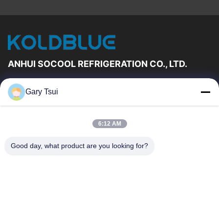
ANHUI SOCOOL REFRIGERATION CO., LTD.
Γρήγορες Συνδέσεις
Gary Tsui
Σπίτι
Προϊόντα
Βίντεο
Περίπου Εμείς
6:12 AM
Γύρος Εργοστασίων
Ποιοτικός Έλεγχος
Good day, what product are you looking for?
Μας Ελάτε Σε Επαφή Με
Ζητήστε Ένα Απόσπασμα
Ειδήσεις
Μας Ελάτε Σε Επαφή Με
86-551-64287663
86-551-64287663