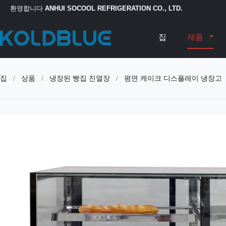
환영합니다
ANHUI SOCOOL REFRIGERATION CO., LTD.
집
제품
집
/
상품
/
냉장된 빵집 진열장
/
평면 케이크 디스플레이 냉장고