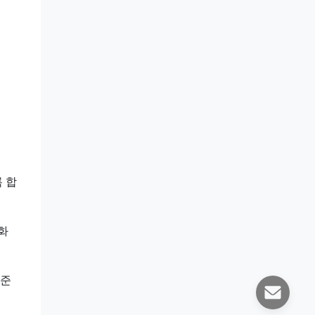
 합
화
표준