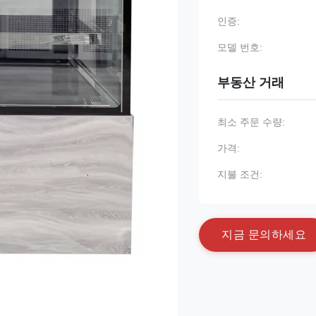
인증:
모델 번호:
부동산 거래
최소 주문 수량:
가격:
지불 조건:
지
금
문
의
하
세
요