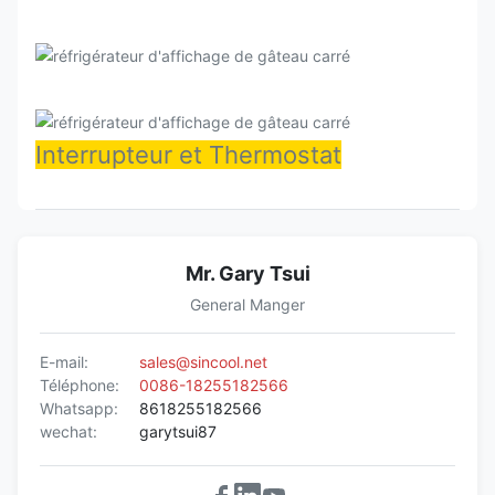
VERA180DS
1800*700*1200
R290
2~+8
VERA210DS
2100*700*1200
R290
2~+8
Interrupteur et Thermostat
Mr. Gary Tsui
General Manger
E-mail:
sales@sincool.net
Téléphone:
0086-18255182566
Whatsapp:
8618255182566
wechat:
garytsui87