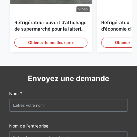
VIDEO
Réfrigérateur ouvert d'affichage
Réfrigérateur o
de supermarché pour la laiterie
d'économie d'éne
et boissons avec l'éclairage de
réfrigérées d'ai
LED
Obtenez le meilleur prix
Obtenez le 
Envoyez une demande
Nom *
Nom de l'entreprise