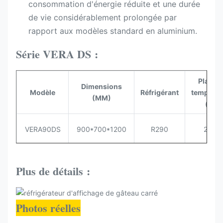
consommation d'énergie réduite et une durée
de vie considérablement prolongée par
rapport aux modèles standard en aluminium.
Série VERA DS :
Plage 
Dimensions
Modèle
Réfrigérant
températ
(MM)
(°C)
VERA90DS
900*700*1200
R290
2~+8
VERA120DS
1200*700*1200
R290
2~+8
Plus de détails :
VERA150DS
1500*700*1200
R290
2~+8
Photos réelles