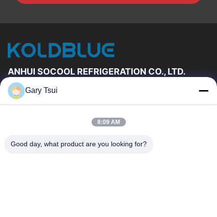
ANHUI SOCOOL REFRIGERATION CO., LTD.
Gary Tsui
Liens Rapides
Maison
Produits
8:09 AM
Vidéos
Au Sujet De Nous
Visite D'usine
Contrôle De Qualité
Good day, what product are you looking for?
Contactez-Nous
Demandez Une Citation
Nouvelles
Contactez-Nous
86-551-64287663
86-551-64287663