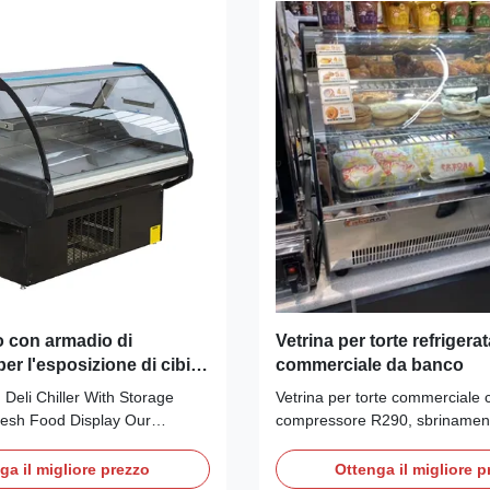
o con armadio di
Vetrina per torte refrigerat
er l'esposizione di cibi
commerciale da banco
 Deli Chiller With Storage
Vetrina per torte commerciale 
resh Food Display Our
compressore R290, sbrinamen
ARO curved lift-up
e illuminazione a LED. Le carat
li display cabinet is a plug-
includono raffreddamento venti
ga il migliore prezzo
Ottenga il migliore p
ated unit equipped with built-
termostato digitale Dixell, vetro