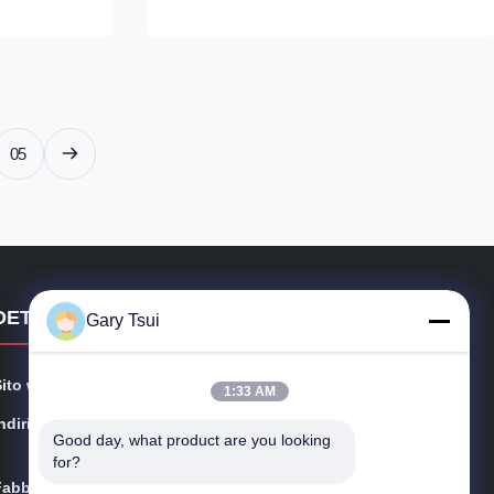
o e vassoio
2500 mm and it is designed for remote
one.
refrigeration system. It adopts lift-up curved
GEMS,
front glass door...
 riscaldatore
05
DETTAGLI DI CONTATTO
Gary Tsui
Sito web:
opendisplayfridge.com
1:33 AM
ndirizzo:
N. 416 Jinggang Road, distretto di Shushan, città di He
Good day, what product are you looking 
fei, Anhui, Cina
for?
Fabbrica:
Strada di Jinggang, distretto di Shushan, città di Hefei,