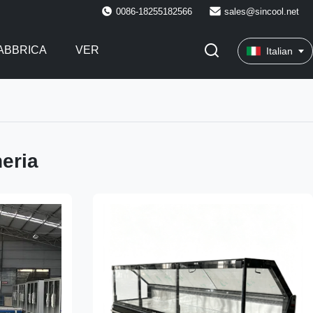
0086-18255182566
sales@sincool.net
FABBRICA
VER
Italian
neria