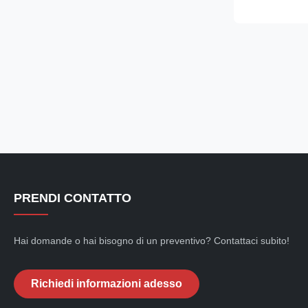
in compressor
refrigerant. Fe
door for easy 
PRENDI CONTATTO
Hai domande o hai bisogno di un preventivo? Contattaci subito!
Richiedi informazioni adesso