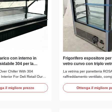
arico con interno in
Frigorifero espositore per 
sidabile 304 per la
vetro curvo con triplo vet
ttaglio
antiappannamento, refrig
Over Chiller With 304
La vetrina per panetteria ROSA
e termostato digitale Dixel
 Interior For Deli Retail Our
raffreddamento ventilato, com
HEA RP flat‑glass serve‑over
R290, triplo vetro antiappann
ug‑and‑play integrated unit
illuminazione a LED, termostato
ga il migliore prezzo
Ottenga il migliore p
 Secop compressor and
vassoio di autoevaporazione. Ce
90 refrigerant, requiring no
CE/CB con basi in marmo/accia
ation piping. Its
personalizzabili. Funzionamen
teel ...
play.