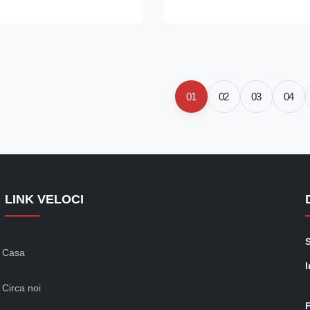
 and eco-friendly R290
antiappannamento a triplo vetr
aturing curved lift-up glass
per l'acqua con autoevaporazi
goods ...
Certificazione CE/CB/SABRE/
colori/marchi personalizzabili e
display opzionale (35°C-70°C).
01
02
03
04
LINK VELOCI
Casa
I
Circa noi