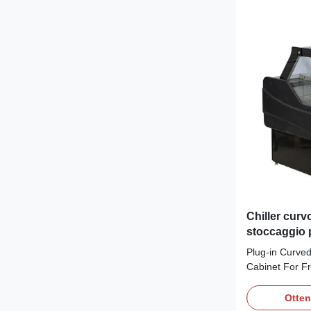
Chiller curv
stoccaggio p
freschi
Plug-in Curved
Cabinet For F
Advantages: N
refrigerated de
Otten
and-play integr