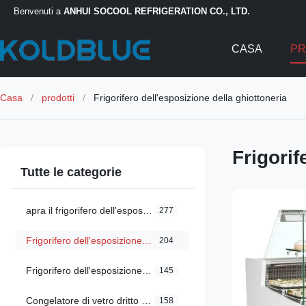
Benvenuti a
ANHUI SOCOOL REFRIGERATION CO., LTD.
CASA
PR
Casa
/
prodotti
/
Frigorifero dell'esposizione della ghiottoneria
Frigorif
Tutte le categorie
apra il frigorifero dell'esposizione
277
Frigorifero dell'esposizione della ghiottoneria
204
Frigorifero dell'esposizione di Multideck
145
Congelatore di vetro dritto della porta
158