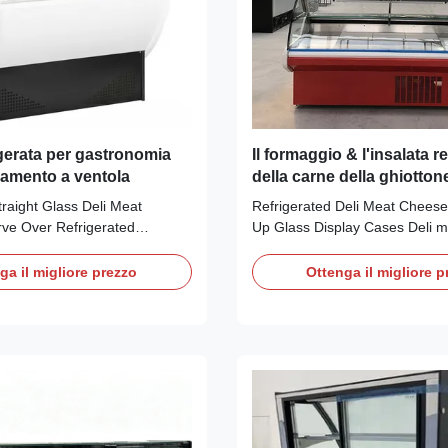
igerata per gastronomia
Il formaggio & l'insalata re
damento a ventola
della carne della ghiottone
contenitori per esposizion
traight Glass Deli Meat
Refrigerated Deli Meat Cheese 
ve Over Refrigerated
Up Glass Display Cases Deli m
res: ⇒ Front lift-up straight
cases also known as deli count
 easy cleaning ⇒ Fan cooling
counters are the perfect additi
ga il migliore prezzo
Ottenga il migliore p
free and fast cooling ⇒ 90 ºC
catering establishment who wou
akes use of the supermarket
display fresh produce and san
e ⇒ Auto defrosting design ⇒
front of house. The Lift-up Cur
case ...