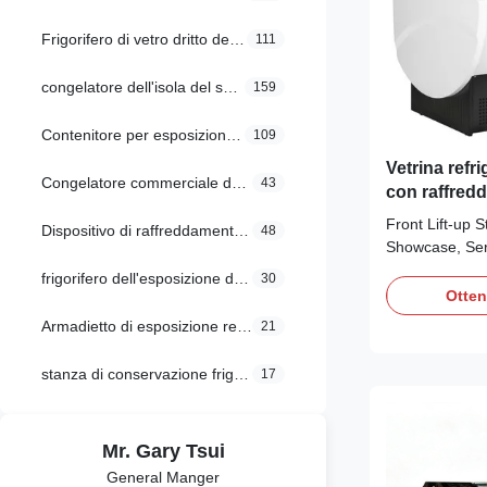
Frigorifero di vetro dritto della porta
111
congelatore dell'isola del supermercato
159
Contenitore per esposizione refrigerato del forno
109
Vetrina refr
Congelatore commerciale dell'esposizione
43
con raffred
Front Lift-up S
Dispositivo di raffreddamento commerciale dell'esposizione
48
Showcase, Ser
Showcase Featu
frigorifero dell'esposizione del supermercato
30
glass door for
Otten
system, frost 
Armadietto di esposizione refrigerato
21
corner fully m
retailing spac
stanza di conservazione frigorifera
17
With ...
Mr. Gary Tsui
General Manger