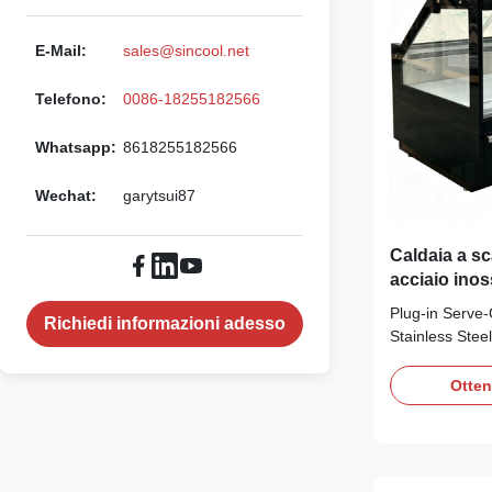
E-Mail:
sales@sincool.net
Telefono:
0086-18255182566
Whatsapp:
8618255182566
Wechat:
garytsui87
Caldaia a sc
acciaio inos
vendita al de
Plug‑in Serve‑
Richiedi informazioni adesso
Stainless Steel
Advantages: P
counter is a pl
Otten
equipped with
eco‑friendly R2
on‑site refriger
304‑stainless‑s