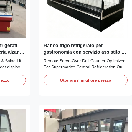
frigerati
Banco frigo refrigerato per
ria alzano i
gastronomia con servizio assistito,
e di vetro
ottimizzato per la refrigerazione
& Salad Lift
Remote Serve‑Over Deli Counter Optimized
centralizzata del supermercato
eat display
For Supermarket Central Refrigeration Our
ers and fridge
Advantages: PHEA R remote serve‑over deli
on to any
counter adopts remote‑condensing design
rezzo
Ottenga il migliore prezzo
ld like to
fitted with Danfoss expansion valve,
dwiches at
compatible with R404a, R448a, R449a
ved display
refrigerants. Heat and noise are discharged
outdoors to ...