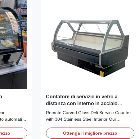
Comperssor: ...
a
Contatore di servizio in vetro a
distanza con interno in acciaio
inossidabile 304
con
Remote Curved Glass Deli Service Counter
to automatico
with 304 Stainless Steel Interior Our
teristiche
Advantages: THEA C curved glass deli
lato,
service counter, C means curved front glass
rezzo
Ottenga il migliore prezzo
design, maximum cabinet length reaches