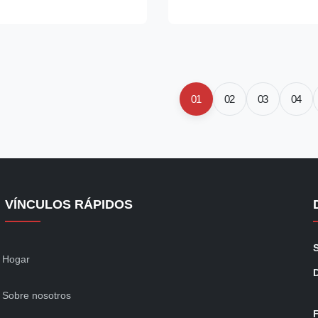
 and eco-friendly R290
acristalamiento y bandeja de 
aturing curved lift-up glass
autoevaporación. Certificación
goods ...
CE/CB/SABRE/GEMS, colores
personalizables y calentador d
opcional (35°C-70°C).
01
02
03
04
VÍNCULOS RÁPIDOS
Hogar
Sobre nosotros