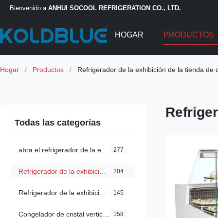
Bienvenido a
ANHUI SOCOOL REFRIGERATION CO., LTD.
HOGAR
PRODUCTOS
Hogar
/
Productos
/
Refrigerador de la exhibición de la tienda de 
Refriger
Todas las categorías
abra el refrigerador de la exhibición
277
Refrigerador de la exhibición de la tienda de delicatessen
204
Refrigerador de la exhibición de Multideck
145
Congelador de cristal vertical de la puerta
158