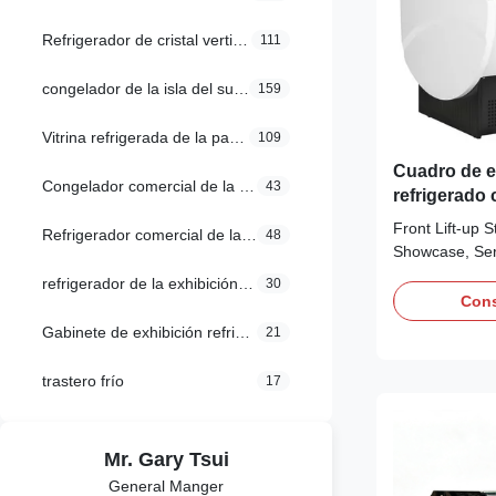
Refrigerador de cristal vertical de la puerta
111
congelador de la isla del supermercado
159
Vitrina refrigerada de la panadería
109
Cuadro de ex
Congelador comercial de la exhibición
43
refrigerado 
enfriamient
Front Lift-up S
Refrigerador comercial de la exhibición
48
Showcase, Ser
Showcase Featu
refrigerador de la exhibición del supermercado
30
glass door for
Cons
system, frost 
Gabinete de exhibición refrigerado
21
corner fully m
retailing spac
trastero frío
17
With ...
Mr. Gary Tsui
General Manger