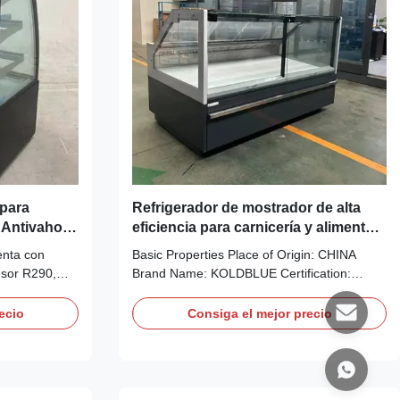
para
Refrigerador de mostrador de alta
 Antivaho,
eficiencia para carnicería y alimentos,
ostato
con compresor, ángulo recto y tapa
enta con
Basic Properties Place of Origin: CHINA
plana
esor R290,
Brand Name: KOLDBLUE Certification:
ción LED,
CE,CB, SABER, GEMS Model Number:
PHEA R Trading Properties Minimum Order
ecio
Consiga el mejor precio
CE/CB con
Quantity: 1 Units Price: Negotiation Payment
mol/acero
Terms: L/C,D/P,T/T,Western
-play.
Union,MoneyGram Supply Ability:
100UNITS/MONTH Product Details