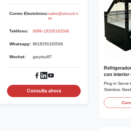
Correo Electrónico:
sales@sincool.n
et
Teléfono:
0086-18255182566
Whatsapp:
8618255182566
Wechat:
garytsui87
Refrigerado
con interior
Plug‑in Serve‑
Stainless Steel
Consulta ahora
Advantages: P
counter is a pl
Cons
equipped with
eco‑friendly R2
on‑site refriger
304‑stainless‑s