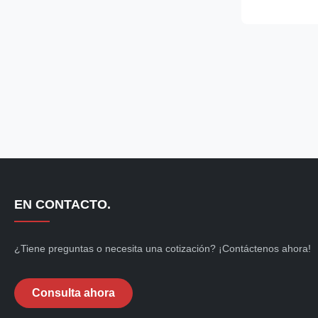
in compressor
refrigerant. Fe
door for easy 
EN CONTACTO.
¿Tiene preguntas o necesita una cotización? ¡Contáctenos ahora!
Consulta ahora