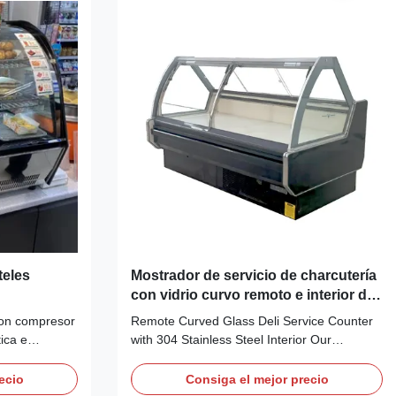
Comperssor: ...
teles
Mostrador de servicio de charcutería
con vidrio curvo remoto e interior de
acero inoxidable 304
con compresor
Remote Curved Glass Deli Service Counter
ica e
with 304 Stainless Steel Interior Our
sticas
Advantages: THEA C curved glass deli
a, termostato
service counter, C means curved front glass
ecio
Consiga el mejor precio
triple
design, maximum cabinet length reaches