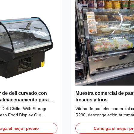
r de deli curvado con
Muestra comercial de pas
 almacenamiento para
frescos y fríos
de alimentos frescos
 Deli Chiller With Storage
Vitrina de pasteles comercial 
resh Food Display Our
R290, descongelación automát
ARO curved lift-up
iluminación LED. Las caracterí
li display cabinet is a plug-
incluyen refrigeración ventilad
iga el mejor precio
Consiga el mejor pr
ated unit equipped with built-
digital Dixell, vidrio antivaho de 