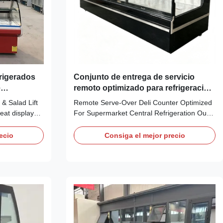
frigerados
Conjunto de entrega de servicio
e
remoto optimizado para refrigeración
 arriba las
central de supermercados
& Salad Lift
Remote Serve‑Over Deli Counter Optimized
eat display
For Supermarket Central Refrigeration Our
ers and fridge
Advantages: PHEA R remote serve‑over deli
on to any
counter adopts remote‑condensing design
ecio
Consiga el mejor precio
ld like to
fitted with Danfoss expansion valve,
dwiches at
compatible with R404a, R448a, R449a
ved display
refrigerants. Heat and noise are discharged
outdoors to ...