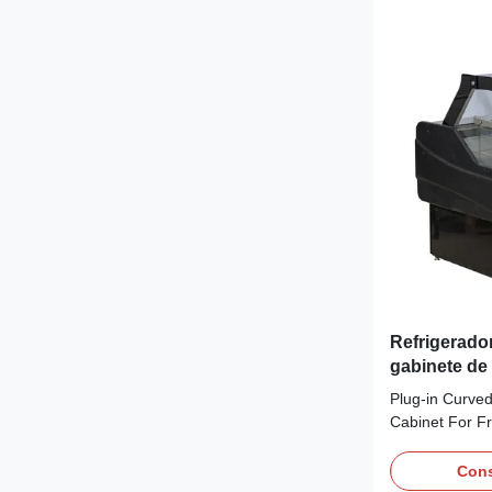
Refrigerado
gabinete de
exhibición 
Plug-in Curved
Cabinet For F
Advantages: N
refrigerated de
Cons
and-play integr