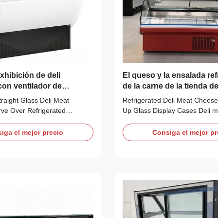
hibición de deli
El queso y la ensalada re
con ventilador de
de la carne de la tienda d
o
delicatessen levantan para
traight Glass Deli Meat
Refrigerated Deli Meat Cheese 
vitrinas de cristal
ve Over Refrigerated
Up Glass Display Cases Deli m
res: ⇒ Front lift-up straight
cases also known as deli count
 easy cleaning ⇒ Fan cooling
counters are the perfect additi
iga el mejor precio
Consiga el mejor pr
free and fast cooling ⇒ 90 ºC
catering establishment who wou
akes use of the supermarket
display fresh produce and san
e ⇒ Auto defrosting design ⇒
front of house. The Lift-up Cur
case ...