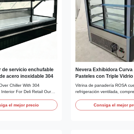
r de servicio enchufable
Nevera Exhibidora Curva 
 de acero inoxidable 304
Pasteles con Triple Vidrio
Refrigerante R290 y Term
Over Chiller With 304
Vitrina de panadería ROSA cu
Digital Dixell
 Interior For Deli Retail Our
refrigeración ventilada, compr
HEA RP flat‑glass serve‑over
triple cristal antivaho, ilumina
ug‑and‑play integrated unit
termostato Dixell y bandeja de
iga el mejor precio
Consiga el mejor pr
 Secop compressor and
autoevaporación. Certificado 
90 refrigerant, requiring no
bases personalizables de már
ation piping. Its
inoxidable. Operación plug-and
teel ...