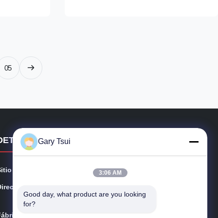
agua de
2500 mm and it is designed for remote
refrigeration system. It adopts lift-up curved
/marcas
front glass door...
e pantalla
05
DETALLES DE CONTACTO
Gary Tsui
Sitio web:
opendisplayfridge.com
3:06 AM
Dirección:
No. 416 Jinggang Road, distrito de Shushan, ciudad d
Good day, what product are you looking 
e Hefei, Anhui, China
for?
Fábrica:
Camino de Jinggang, distrito de Shushan, ciudad de H