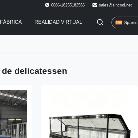
0086-18255182566
sales@sincool.net
 FÁBRICA
REALIDAD VIRTUAL
Spanis
a de delicatessen