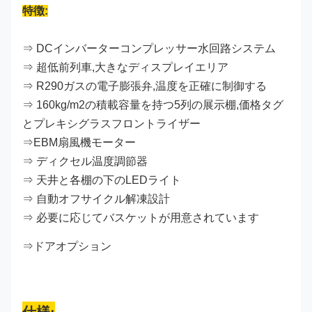
特徴:
⇒ DCインバーターコンプレッサー水回路システム
⇒ 超低前列車,大きなディスプレイエリア
⇒ R290ガスの電子膨張弁,温度を正確に制御する
⇒ 160kg/m2の積載容量を持つ5列の展示棚,価格タグ
とプレキシグラスフロントライザー
⇒EBM扇風機モーター
⇒ ディクセル温度調節器
⇒ 天井と各棚の下のLEDライト
⇒ 自動オフサイクル解凍設計
⇒ 必要に応じてバスケットが用意されています
⇒ドアオプション
仕様: