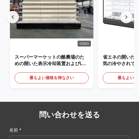
VIDEO
スーパーマーケットの酪農場のた
省エネの開いた
めの開いた表示冷却装置およびLED
気の冷やされて
の照明の飲み物
最もよい価格を得なさい
最もよい価
問い合わせを送る
名前 *