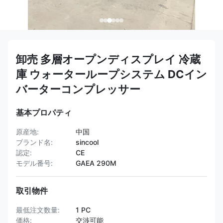
卸売 多層オープンディスプレイ 冷蔵
庫 ウォーターループシステム DCイン
バーターコンプレッサー
基本プロパティ
原産地:
中国
ブランド名:
sincool
認定:
CE
モデル番号:
GAEA 290M
取引物件
最低注文数量:
1 PC
価格:
交渉可能