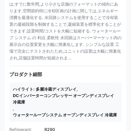
は,すでに数年間,より小さな店舗のフォーマットの傾向にあ
ります.空間節約特に冷却区画の計画に関しては,エネルギー
消費を最適化する. 水回路システムを使用することで冷却装
置の凝縮段階を制御することで,凝縮装置を標準化することが
できます.設置時間/コストを大幅に短縮する. ウォータールー
プ システム の 利点 柔軟性 水回路はスーパーマーケット内の
展示台の位置変更を大幅に簡素化します. シンプルな設置 工
場で完全にテストされたため,ユニットの設置は大幅に簡素化
され,店舗設置時間が短縮されま...
プロダクト細部
ハイライト:
多層冷蔵ディスプレイ
,
DCインバーターコンプレッサー オープンディスプレイ
冷蔵庫
,
ウォーターループシステム オープンディスプレイ 冷蔵庫
Refrigerant:
R290