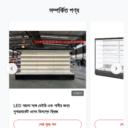
সম্পর্কিত পণ্য
VIDEO
LED আলো সঙ্গে ডেইরি এবং পানীয় জন্য
সুপারমার্কেট ওপেন ডিসপ্লে ফ্রিজ
সেরা মূল্য পান
সেরা ম