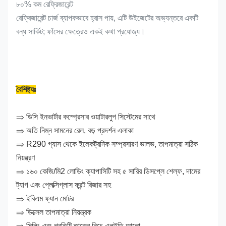
৮০% কম রেফ্রিজারেন্ট
রেফ্রিজারেন্ট চার্জ ব্যাপকভাবে হ্রাস পায়, এটি উইজেটের অভ্যন্তরে একটি
বন্ধ সার্কিট; ফাঁসের ক্ষেত্রেও একই কথা প্রযোজ্য।
বৈশিষ্ট্যঃ
⇒ ডিসি ইনভার্টার কম্প্রেসার ওয়াটারলুপ সিস্টেমের সাথে
⇒ অতি নিম্ন সামনের রেল, বড় প্রদর্শন এলাকা
⇒ R290 গ্যাস থেকে ইলেকট্রনিক সম্প্রসারণ ভালভ, তাপমাত্রা সঠিক
নিয়ন্ত্রণ
⇒ ১৬০ কেজি/মি2 লোডিং ক্যাপাসিটি সহ ৫ সারির ডিসপ্লে শেল্ফ, দামের
ট্যাগ এবং প্লেক্সিগ্লাস ফ্রন্ট রিজার সহ
⇒ ইবিএম ফ্যান মোটর
⇒ ডিক্সেল তাপমাত্রা নিয়ন্ত্রক
⇒ সিলিং এবং প্রতিটি তাকের নিচে এলইডি আলো