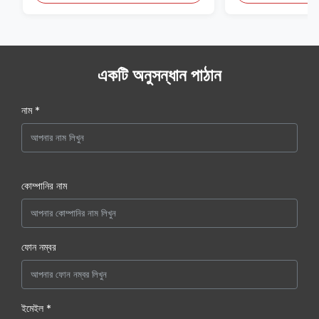
একটি অনুসন্ধান পাঠান
নাম *
কোম্পানির নাম
ফোন নম্বর
ইমেইল *