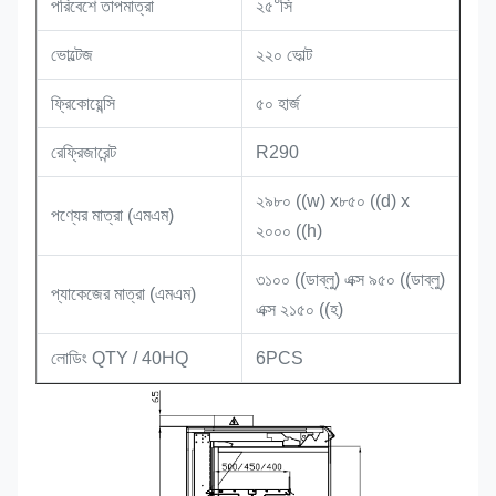
পরিবেশে তাপমাত্রা
২৫°সি
ভোল্টেজ
২২০ ভোল্ট
ফ্রিকোয়েন্সি
৫০ হার্জ
রেফ্রিজারেন্ট
R290
২৯৮০ ((w) x৮৫০ ((d) x
পণ্যের মাত্রা (এমএম)
২০০০ ((h)
৩১০০ ((ডাব্লু) এক্স ৯৫০ ((ডাব্লু)
প্যাকেজের মাত্রা (এমএম)
এক্স ২১৫০ ((হ)
লোডিং QTY / 40HQ
6PCS