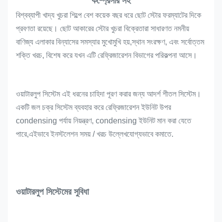
কম্প্রেসার সহ
বিশ্বব্যাপী খাদ্য খুচরা শিল্পে বেশ কয়েক বছর ধরে ছোট স্টোর ফরম্যাটের দিকে
প্রবণতা রয়েছে। ছোট আকারের স্টোর খুচরা বিক্রেতারা সাধারণত নমনীয়
বাণিজ্য এলাকার বিন্যাসের সমস্যার মুখোমুখি হয়,স্থান সংরক্ষণ, এবং সর্বোত্তম
শক্তি খরচ, বিশেষ করে যখন এটি রেফ্রিজারেশন বিভাগের পরিকল্পনা আসে।
ওয়াটারলুপ সিস্টেম এই ধরনের চাহিদা পূরণ করার জন্য আদর্শ শীতল সিস্টেম।
একটি জল চক্র সিস্টেম ব্যবহার করে রেফ্রিজারেশন ইউনিট উপর
condensing পর্যায় নিয়ন্ত্রণ, condensing ইউনিট মান করা যেতে
পারে,এইভাবে ইনস্টলেশন সময় / খরচ উল্লেখযোগ্যভাবে কমাতে.
ওয়াটারলুপ সিস্টেমের সুবিধা