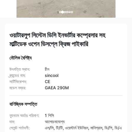
ওয়াটারলুপ সিস্টেম ডিসি ইনভার্টার কম্প্রেসার সহ
মাল্টিডেক ওপেন ডিসপ্লে ফ্রিজ পাইকারি
মৌলিক বৈশিষ্ট্য
উৎপত্তি স্থান:
চীন
ব্র্যান্ডের নাম:
sincool
সার্টিফিকেশন:
CE
মডেল নম্বর:
GAEA 290M
বাণিজ্যিক সম্পত্তি
ন্যূনতম অর্ডার পরিমাণ:
1 পিসি
দাম:
আলোচনাযোগ্য
পেমেন্ট শর্তাবলী:
এল/সি, টি/টি, ওয়েস্টার্ন ইউনিয়ন, মানিগ্রাম, ডি/পি, ডি/এ