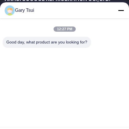
Gary Tsui
দ্রুত লিঙ্ক
বাড়ি
পণ্য
12:27 PM
ভিডিও
আমাদের সম্পর্কে
কারখানা ভ্রমণ
মান নিয়ন্ত্রণ
Good day, what product are you looking for?
যোগাযোগ করুন
উদ্ধৃতির জন্য আবেদন
খবর
যোগাযোগ করুন
86-551-64287663
86-551-64287663
sales@sincool.net
কপিরাইট © 2017-2026 ANHUI SOCOOL REFRIGERATION CO., LTD.. . সমস্ত