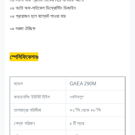
⇒ অটো অফ-সাইকেল ডিফ্রোস্টিং ডিজাইন
⇒ প্রয়োজন হলে বাস্কেট পাওয়া যায়
⇒ দরজা ঐচ্ছিক
স্পেসিফিকেশনঃ
মডেল
GAEA 290M
কনডেনসিং ইউনিট টাইপ
ওয়াটারলুপ
তাপমাত্রা পরিসীমা
+২°সি থেকে +৮°সি
শেল্ফ পরিমাণ
৫ টি স্তর