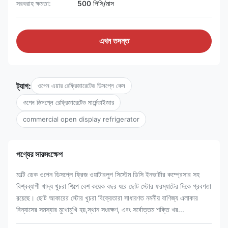
সরবরাহ ক্ষমতা:
500 পিসি/মাস
এখন তদন্ত
ট্যাগ:
ওপেন এয়ার রেফ্রিজারেটেড ডিসপ্লে কেস
ওপেন ডিসপ্লে রেফ্রিজারেটেড মার্চেন্ডাইজার
commercial open display refrigerator
পণ্যের সারসংক্ষেপ
মাল্টি ডেক ওপেন ডিসপ্লে ফ্রিজ ওয়াটারলুপ সিস্টেম ডিসি ইনভার্টার কম্প্রেসার সহ
বিশ্বব্যাপী খাদ্য খুচরা শিল্পে বেশ কয়েক বছর ধরে ছোট স্টোর ফরম্যাটের দিকে প্রবণতা
রয়েছে। ছোট আকারের স্টোর খুচরা বিক্রেতারা সাধারণত নমনীয় বাণিজ্য এলাকার
বিন্যাসের সমস্যার মুখোমুখি হয়,স্থান সংরক্ষণ, এবং সর্বোত্তম শক্তি খর...