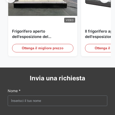
VIDEO
Frigorifero aperto
Il frigorifero ap
dell'esposizione del
dell'esposizione
supermercato per la latteria e
energetico, aria
bevande con illuminazione del
refrigerato i con
Ottenga il migliore prezzo
Ottenga il m
LED
esposizione
Invia una richiesta
Nome *