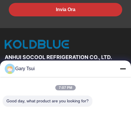
Invia Ora
ANHUI SOCOOL REFRIGERATION CO., LTD.
Gary Tsui
Link Veloci
Casa
Prodotti
7:07 PM
Video
Circa Noi
Giro Della Fabbrica
Controllo Di Qualità
Good day, what product are you looking for?
Contattici
Richieda Una Citazione
Notizie
Contattici