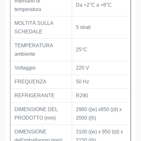
Intervallo di
Da +2°C a +8°C
temperatura
MOLTITÀ SULLA
5 strati
SCHEDALE
TEMPERATURA
25°C
ambiente
Voltaggio
220 V
FREQUENZA
50 Hz
REFRIGERANTE
R290
DIMENSIONE DEL
2980 ((w) x850 ((d) x
PRODOTTO (mm)
2000 ((h)
DIMENSIONE
3100 ((w) x 950 ((d) x
dell'imballaggio (mm)
2150 ((h)