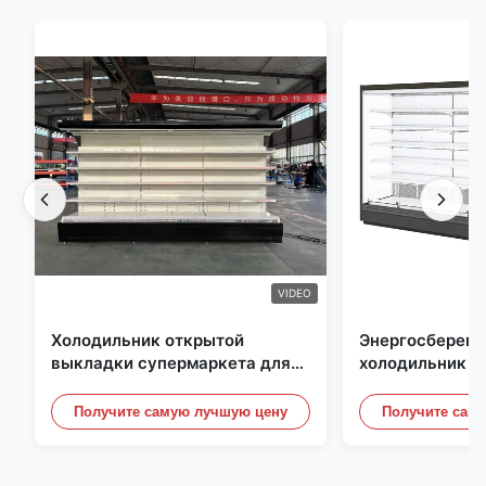
VIDEO
Холодильник открытой
Энергосберег
выкладки супермаркета для
холодильник о
молокозавода и напитки с
выкладки, под
освещением СИД
небом Рефриге
Получите самую лучшую цену
Получите сам
витринные шк