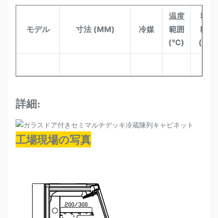
温度
容
モデル
寸法 (MM)
冷媒
範囲
積
(°C)
(L)
セミ
-1~-
998*740*1500
R290
200
94SGD
+5
詳細:
工場現場の写真
セミ
-1~-
1310*740*1500
R290
250
125SGD
+5