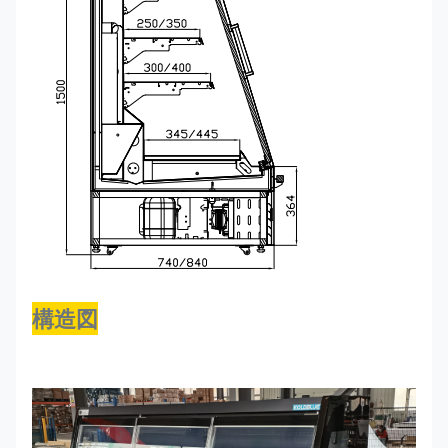
セミ
-1~-
1560*740*1500
R290
300
150SGD
+5
-1
セミ
1935*740*1500
R290
～-
350
187SGD
+5
構造図
セミ
-1~-
2560*740*1500
R290
400
250SGD
+5