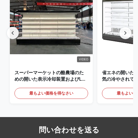
VIDEO
スーパーマーケットの酪農場のた
省エネの開いた
めの開いた表示冷却装置およびLED
気の冷やされて
の照明の飲み物
最もよい価格を得なさい
最もよい価
問い合わせを送る