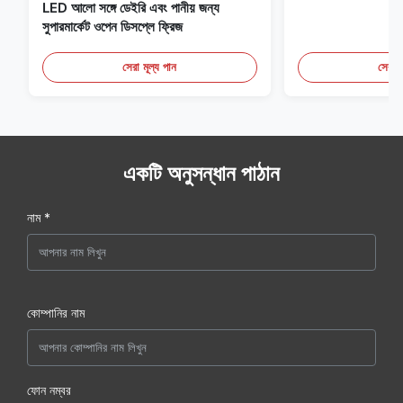
LED আলো সঙ্গে ডেইরি এবং পানীয় জন্য
সুপারমার্কেট ওপেন ডিসপ্লে ফ্রিজ
সেরা মূল্য পান
সেরা ম
একটি অনুসন্ধান পাঠান
নাম *
কোম্পানির নাম
ফোন নম্বর