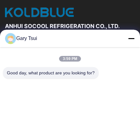
ANHUI SOCOOL REFRIGERATION CO., LTD.
Gary Tsui
দ্রুত লিঙ্ক
বাড়ি
পণ্য
3:59 PM
ভিডিও
আমাদের সম্পর্কে
কারখানা ভ্রমণ
মান নিয়ন্ত্রণ
Good day, what product are you looking for?
যোগাযোগ করুন
উদ্ধৃতির জন্য আবেদন
খবর
যোগাযোগ করুন
86-551-64287663
86-551-64287663
sales@sincool.net