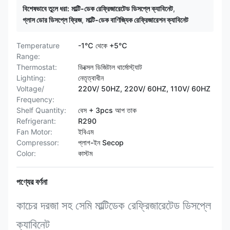
বিশেষভাবে তুলে ধরা:
মাল্টি-ডেক রেফ্রিজারেটেড ডিসপ্লে ক্যাবিনেট
,
গ্লাস ডোর ডিসপ্লে ফ্রিজ
,
মাল্টি-ডেক বাণিজ্যিক রেফ্রিজারেশন ক্যাবিনেট
Temperature
-1℃ থেকে +5℃
Range:
Thermostat:
ডিক্সেল ডিজিটাল থার্মোস্ট্যাট
Lighting:
নেতৃত্বাধীন
Voltage/
220V/ 50HZ, 220V/ 60HZ, 110V/ 60HZ
Frequency:
Shelf Quantity:
বেস + 3pcs আপ তাক
Refrigerant:
R290
Fan Motor:
ইবিএম
Compressor:
প্লাগ-ইন Secop
Color:
কাস্টম
পণ্যের বর্ণনা
কাচের দরজা সহ সেমি মাল্টিডেক রেফ্রিজারেটেড ডিসপ্লে
ক্যাবিনেট