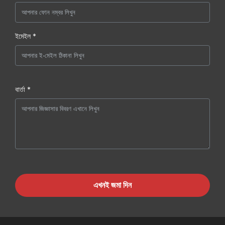
ইমেইল *
বার্তা *
এখনই জমা দিন