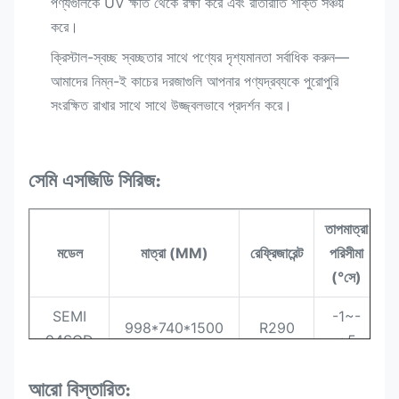
পণ্যগুলিকে UV ক্ষতি থেকে রক্ষা করে এবং রাতারাতি শক্তি সঞ্চয়
করে।
ক্রিস্টাল-স্বচ্ছ স্বচ্ছতার সাথে পণ্যের দৃশ্যমানতা সর্বাধিক করুন—
আমাদের নিম্ন-ই কাচের দরজাগুলি আপনার পণ্যদ্রব্যকে পুরোপুরি
সংরক্ষিত রাখার সাথে সাথে উজ্জ্বলভাবে প্রদর্শন করে।
সেমি এসজিডি সিরিজ:
তাপমাত্রা
আ
মডেল
মাত্রা (MM)
রেফ্রিজারেন্ট
পরিসীমা
(°সে)
SEMI
-1~-
998*740*1500
R290
94SGD
+5
SEMI
-1~-
আরো বিস্তারিত:
1310*740*1500
R290