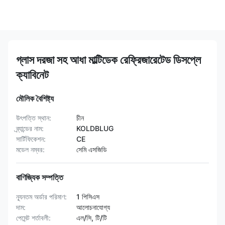
গ্লাস দরজা সহ আধা মাল্টিডেক রেফ্রিজারেটেড ডিসপ্লে
ক্যাবিনেট
মৌলিক বৈশিষ্ট্য
উৎপত্তি স্থান:
চীন
ব্র্যান্ডের নাম:
KOLDBLUG
সার্টিফিকেশন:
CE
মডেল নম্বর:
সেমি এসজিডি
বাণিজ্যিক সম্পত্তি
ন্যূনতম অর্ডার পরিমাণ:
1 পিসিএস
দাম:
আলোচনাযোগ্য
পেমেন্ট শর্তাবলী:
এল/সি, টি/টি