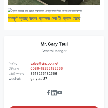
সম্পূর্ণ স্বচ্ছ ডবল গ্লাসড লো-ই গ্লাস ডোর
Mr. Gary Tsui
General Manger
ইমেইল:
sales@sincool.net
টেলিফোন:
0086-18255182566
হোয়াটসঅ্যাপ:
8618255182566
wechat:
garytsui87