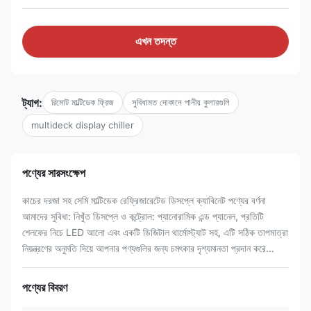
এখন তদন্ত
ট্যাগ:
রিমোট মাল্টিডেক ফ্রিজ
সুবিধামত দোকানে পানীয় কুলারগুলি
multideck display chiller
পণ্যের সারসংক্ষেপ
কাচের দরজা সহ সেমি মাল্টিডেক রেফ্রিজারেটেড ডিসপ্লে ক্যাবিনেট পণ্যের বর্ণনা
আমাদের সুবিধা: নিখুঁত ডিসপ্লে ও কন্ট্রোল: প্যানোরামিক এন্ড প্যানেল, প্রতিটি
শেলফের নিচে LED আলো এবং একটি ডিজিটাল থার্মোস্ট্যাট সহ, এটি সঠিক তাপমাত্রা
নিয়ন্ত্রণের অনুমতি দিয়ে আপনার পণ্যগুলির জন্য চমৎকার দৃশ্যমানতা প্রদান করে...
পণ্যের বিবরণ