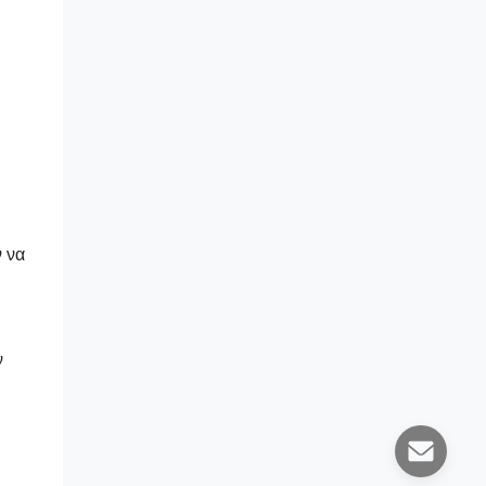
ν να
ν