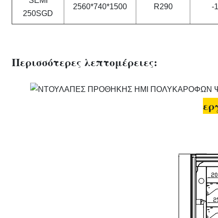
SEMI
2560*740*1500
R290
-
250SGD
Περισσότερες λεπτομέρειες:
ερ