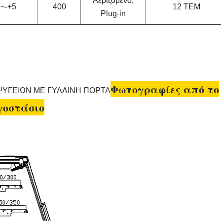
Αεριζόμενο,
1~-+5
400
12 ΤΕΜ
Plug-in
Φωτογραφίες από το
γοστάσιο