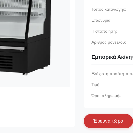
Τόπος καταγωγής:
Επωνυμία:
Πιστοποίηση:
Αριθμός μοντέλου:
Εμπορικά Ακίνη
Ελάχιστη ποσότητα π
Τιμή:
Όροι πληρωμής:
Έ
ρ
ε
υ
ν
α
τ
ώ
ρ
α