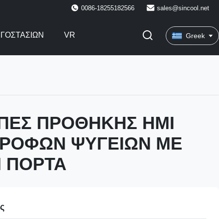
0086-18255182566
sales@sincool.net
ΡΓΟΣΤΑΣΊΩΝ
VR
Greek
ΠΕΣ ΠΡΟΘΗΚΗΣ ΗΜΙ
ΡΟΦΩΝ ΨΥΓΕΙΩΝ ΜΕ
Η ΠΟΡΤΑ
ες