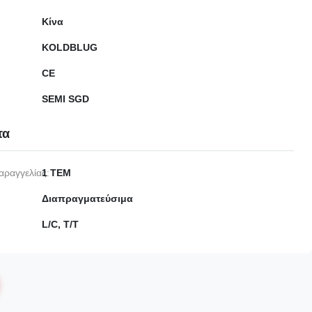
Κίνα
KOLDBLUG
CE
SEMI SGD
τα
αραγγελίας:
1 ΤΕΜ
Διαπραγματεύσιμα
L/C, T/T