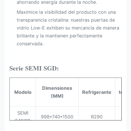
ahorrando energía durante la noche.
Maximice la visibilidad del producto con una
transparencia cristalina: nuestras puertas de
vidrio Low-E exhiben su mercancía de manera
brillante y la mantienen perfectamente
conservada.
Serie SEMI SGD:
Ran
Dimensiones
Modelo
Refrigerante
temp
(MM)
(
SEMI
998*740*1500
R290
-1
94SGD