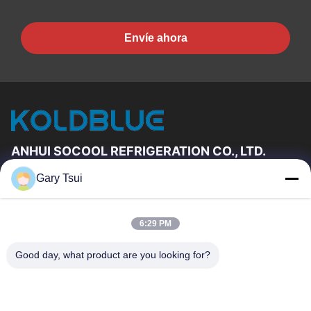
Envíe ahora
ANHUI SOCOOL REFRIGERATION CO., LTD.
Gary Tsui
Vínculos Rápidos
Hogar
Productos
6:29 PM
Videos
Sobre Nosotros
Viaje De La Fábrica
Control De Calidad
Good day, what product are you looking for?
Éntrenos En Contacto Con
Pida Una Cita
Noticias
Éntrenos En Contacto Con