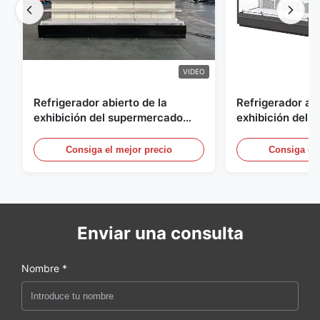
VIDEO
Refrigerador abierto de la
Refrigerador abi
exhibición del supermercado
exhibición del a
para la lechería y bebidas con la
energía, vitrina
iluminación del LED
aire abierto
Consiga el mejor precio
Consiga el 
Enviar una consulta
Nombre *