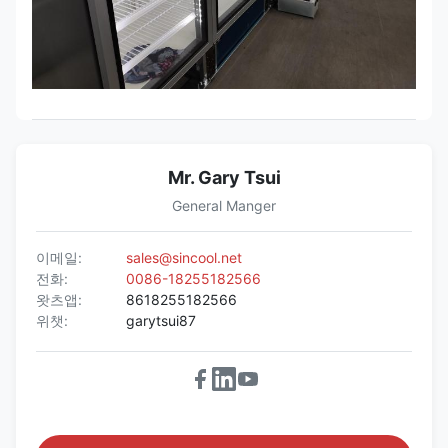
Mr. Gary Tsui
General Manger
이메일:
sales@sincool.net
전화:
0086-18255182566
왓츠앱:
8618255182566
위챗:
garytsui87