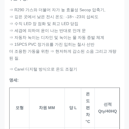
⇒ R290 가스와 더불어 자가 높 효율성 Secop 압축기,
⇒ 깊은 곳에서 낮은 전시 온도: -18~ -23의 섭씨도
⇒ 수직 LED 장 점화 및 최고 LED 닫집
⇒ 세겹에 의하여 윤이 나는 반대로 안개 문
⇒ 자동차 녹이는 디자인 및 녹이는 물 자동 증발 체계
⇒ 15PCS PVC 정가표를 가진 입히는 철사 선반
더 조용한 가동을 위한 ⇒ 현저하게 감소된 소음 그리고 개량
된 질.
⇒ Carel 디지털 방식으로 온도 조절기
명세:
온
도
선적
모형
차원 MM
양 L
편
Qty/40HQ
차
°C