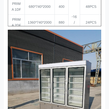
PRIM
680*740*2000
400
48PCS
A 1DF
-16
PRIM
/
1360*740*2000
880
24PCS
A 2DF
-22
PRIM
1380
2040*740*2000
16PCS
A 3DF
년
PRIM
680*740*2000
400
48PCS
A 1DR
0 /
PRIM
1360*740*2000
880
24PCS
+6
A 2DR
PRIM
1380
2040*740*2000
16PCS
A 3DR
년