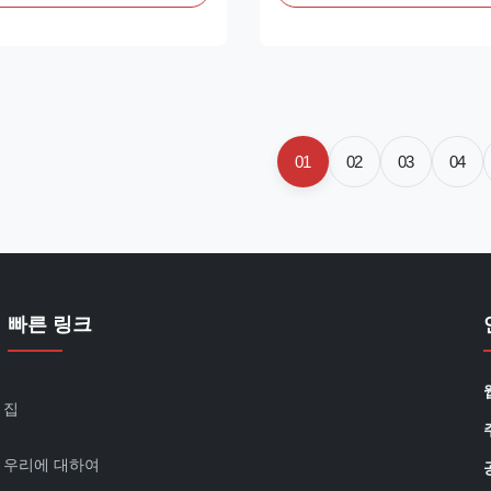
 standard 900mm cabinet
convenience stores, restaurant
ng self‑contained compressor
space retail counters. Refrige
dly R290 refrigerant and
models use ventilated cooling 
ng ...
+2~+8°C, with ...
01
02
03
04
빠른 링크
집
우리에 대하여