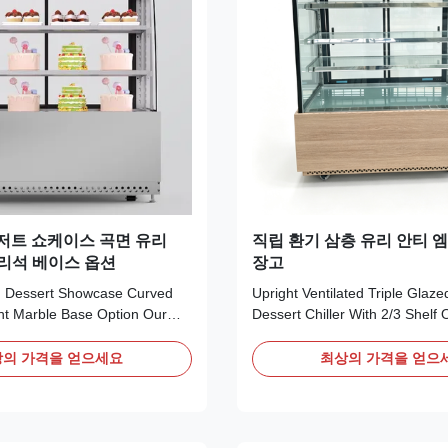
저트 쇼케이스 곡면 유리
직립 환기 삼층 유리 안티 
대리석 베이스 옵션
장고
d Dessert Showcase Curved
Upright Ventilated Triple Glaze
ht Marble Base Option Our
Dessert Chiller With 2/3 Shelf 
he ROSA series curved pastry
Advantages: The VERA upright 
t is a plug‑and‑play
cake display cabinet is a self-
의 가격을 얻으세요
최상의 가격을 얻으
 unit. Adopting R290
commercial chiller charged with
frigerant and ventilated
R290 refrigerant, plug-and-play
 it is equipped with a Dixell
adopts ventilated cooling syst
ted with ...
...