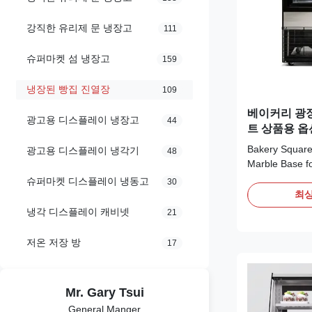
강직한 유리제 문 냉장고
111
슈퍼마켓 섬 냉장고
159
냉장된 빵집 진열장
109
베이커리 광
광고용 디스플레이 냉장고
44
트 상품용 옵
Bakery Square 
광고용 디스플레이 냉각기
48
Marble Base f
Advantages: V
슈퍼마켓 디스플레이 냉동고
30
chiller adopts
최상
with eco-friend
냉각 디스플레이 캐비넷
21
and-play opera
system ensure
저온 저장 방
17
LED lights ...
Mr. Gary Tsui
General Manger