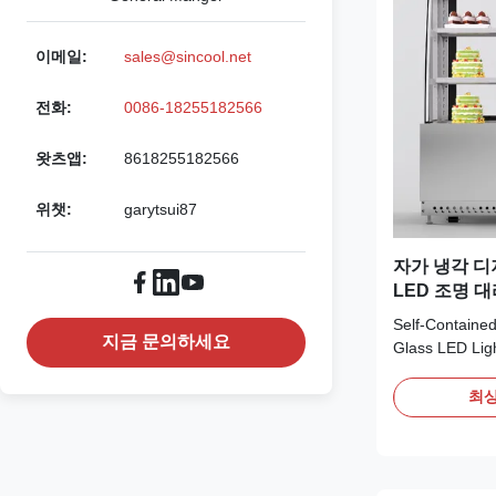
이메일:
sales@sincool.net
전화:
0086-18255182566
왓츠앱:
8618255182566
위챗:
garytsui87
자가 냉각 디
LED 조명 
Self‑Containe
지금 문의하세요
Glass LED Lig
Advantages: T
display cabine
최상
self‑contained
eco‑friendly re
cooling system,
thermostat. Fit