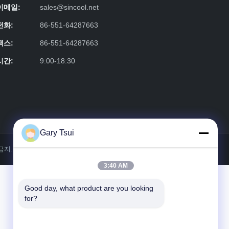
이메일:
sales@sincool.net
전화:
86-551-64287663
팩스:
86-551-64287663
시간:
9:00-18:30
Gary Tsui
 금지.
3:40 AM
Good day, what product are you looking 
for?