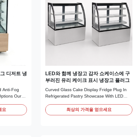
엠그 디저트 냉
LED와 함께 냉장고 감자 쇼케이스에 구
부러진 유리 케이크 표시 냉장고 플러그
d Anti-Fog
Curved Glass Cake Display Fridge Plug In
Options Our
Refrigerated Pastry Showcase With LED
ventilated
ROSA is a curved-front refrigerated pastry
contained
showcase created for prominent
세요
최상의 가격을 얻으세요
 eco-friendly
presentation of cakes, confectionery,
 ready. It
desserts and prepared chilled treats. The
em to maintain
triple-glazed anti-fog curved front provides a
softer display ...