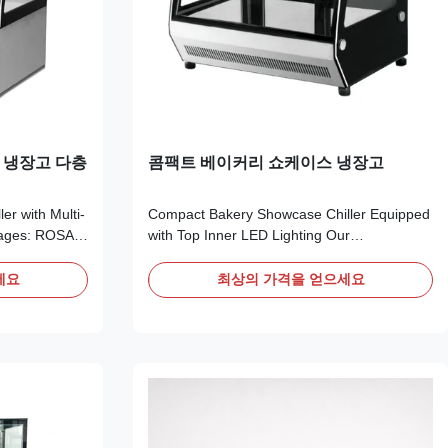
크 냉장고 다층
콤팩트 베이커리 쇼케이스 냉장고
er with Multi-
Compact Bakery Showcase Chiller Equipped
tages: ROSA
with Top Inner LED Lighting Our
 self-
Advantages: LISA countertop pastry
friendly
showcase uses self-contained compressor
세요
최상의 가격을 얻으세요
lay operation.
with eco-friendly R290 refrigerant for plug-
maintains
and-play operation. Ventilated cooling
ED lights
system ensures uniform cabinet
temperature, and inner top LED light ...