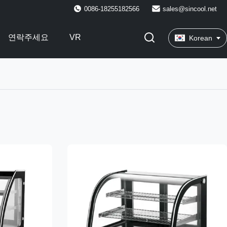
0086-18255182566
sales@sincool.net
연락주세요
VR
Korean