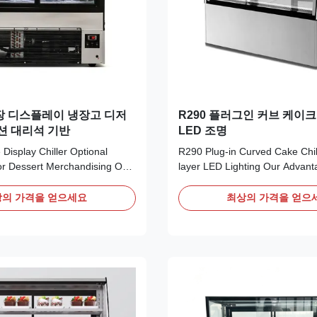
장 디스플레이 냉장고 디저
R290 플러그인 커브 케이
션 대리석 기반
LED 조명
Display Chiller Optional
R290 Plug-in Curved Cake Chill
or Dessert Merchandising Our
layer LED Lighting Our Advan
ERA square cake display
curved pastry showcase adopts
 self-contained compressor
contained compressor with eco-
의 가격을 얻으세요
최상의 가격을 얻으
ly R290 refrigerant for plug-
R290 refrigerant for plug-and-p
tion. The ventilated cooling
The ventilated cooling system 
s even cabinet temperature.
uniform internal temperature. L
under each ...