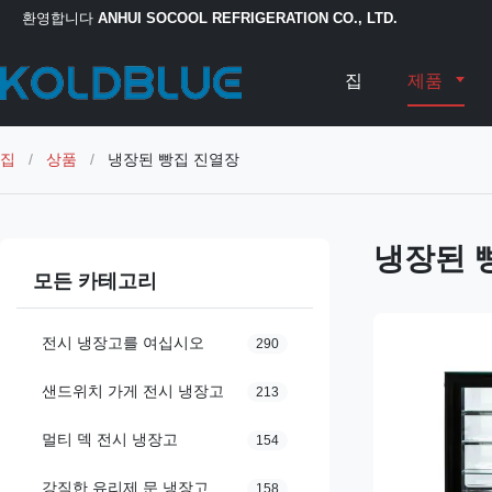
환영합니다
ANHUI SOCOOL REFRIGERATION CO., LTD.
집
제품
집
/
상품
/
냉장된 빵집 진열장
냉장된 
모든 카테고리
전시 냉장고를 여십시오
290
샌드위치 가게 전시 냉장고
213
멀티 덱 전시 냉장고
154
강직한 유리제 문 냉장고
158