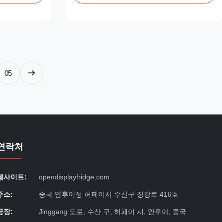
s and limited-
for cakes, pastries, desserts, cheese and
rated R and C
other chilled products. Its straight triple-
to maintain
glazed anti-fog front glass creates a clean ...
05
연락처
웹사이트:
opendisplayfridge.com
주소:
중국 안후이성 허페이시 수산구 징강로 416호
공장:
Jinggang 도로, 수산 구, 허페이 시, 안후이, 중국