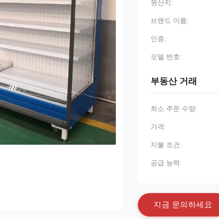
원산지:
브랜드 이름:
인증:
모델 번호:
부동산 거래
최소 주문 수량:
가격:
지불 조건:
공급 능력:
지
금
문
의
하
세
요