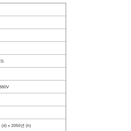
CS
 380V
 (d) x 2050년 (h)