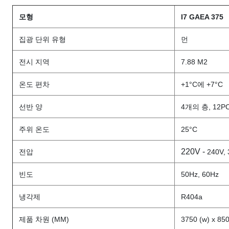
모형
I7 GAEA 375
집광 단위 유형
먼
전시 지역
7.88 M2
온도 편차
+1°C에 +7°C
선반 양
4개의 층, 12P
주위 온도
25°C
220V -
전압
240V,
빈도
50Hz, 60Hz
냉각제
R404a
제품 차원 (MM)
3750 (w) x 850