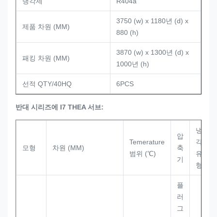
냉각제
R404a
3750 (w) x 1180년 (d) x
제품 차원 (MM)
880 (h)
3870 (w) x 1300년 (d) x
패킹 차원 (MM)
1000년 (h)
선적 QTY/40HQ
6PCS
반대 시리즈에 I7 THEA 서브:
냉
압
Temerature
각
모형
차원 (MM)
축
범위 (℃)
유
기
형
플
러
그