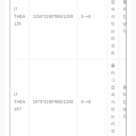
접
동
I7
속
적
THEA
1250*1180*880/1200
0~+8
식
인
125
또
냉
는
각
리
모
트
플
러
그
접
동
I7
속
적
THEA
1875*1180*880/1200
0~+8
식
인
187
또
냉
는
각
리
모