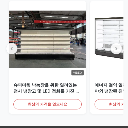
VIDEO
슈퍼마켓 낙농장을 위한 열려있는
에너지 절약 열려
전시 냉장고 및 LED 점화를 가진 음
야외 냉장된 진열
료
최상의 가격을 얻으세요
최상의 가