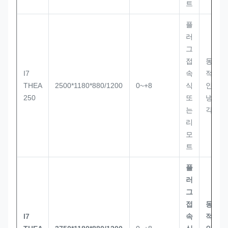
트
플
러
그
접
동
I7
속
적
THEA
2500*1180*880/1200
0~+8
식
인
250
또
냉
는
각
리
모
트
플
러
그
접
동
I7
속
적