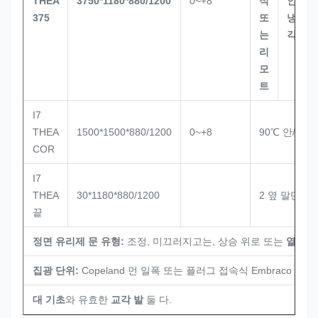
THEA
3750*1180*880/1200
0~+8
식
인
375
또
냉
는
각
리
모
트
I7
THEA
1500*1500*880/1200
0~+8
90℃ 안/Exte
COR
I7
THEA
30*1180*880/1200
2 옆 말단벽
끝
정면 유리제 문 유형:
조정, 미끄러지고는, 상승 위로 또는
열려있
집광 단위:
Copeland 먼 일폭 또는 플러그 접속식 Embraco
대 기초
와 유효한
교각 발
둘 다.