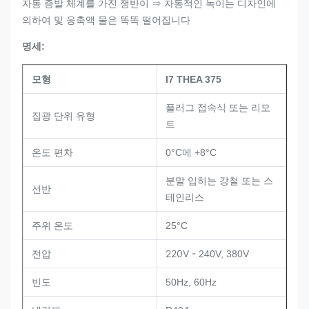
자동 증발 체계를 가진 쟁반이 ⇒ 자동적인 녹이는 디자인에
의하여 및 응축액 물은 똑똑 떨어집니다
명세:
모형
I7 THEA 375
플러그 접속식 또는 리모
집광 단위 유형
트
온도 편차
0°C에 +8°C
분말 입히는 강철 또는 스
선반
테인리스
주위 온도
25°C
220V -
전압
240V, 380V
빈도
50Hz, 60Hz