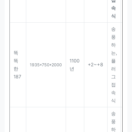
접
속
식
송
풍
하
똑
는,
똑
1100
플
+2~+8
12
1935*750*2000
한
년
러
187
그
접
속
식
송
풍
하