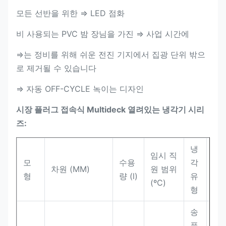
모든 선반을 위한 ⇒ LED 점화
비 사용되는 PVC 밤 장님을 가진 ⇒ 사업 시간에
⇒는 정비를 위해 쉬운 전진 기지에서 집광 단위 밖으
로 제거될 수 있습니다
⇒ 자동 OFF-CYCLE 녹이는 디자인
시장 플러그 접속식 Multideck 열려있는 냉각기 시리
즈:
냉
임시 직
모
수용
각
선
차원 (MM)
원 범위
형
량 (l)
유
Qu
(ºC)
형
송
풍