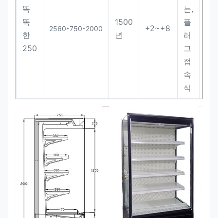
똑
는,
똑
1500
플
+2~+8
8P
2560*750*2000
한
년
러
250
그
접
속
식