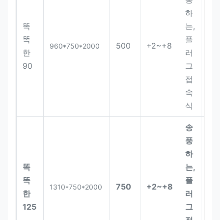
하
똑
는,
똑
플
500
+2~+8
24
960*750*2000
한
러
90
그
접
속
식
송
풍
하
똑
는,
똑
플
750
+2~+8
16
1310*750*2000
한
러
125
그