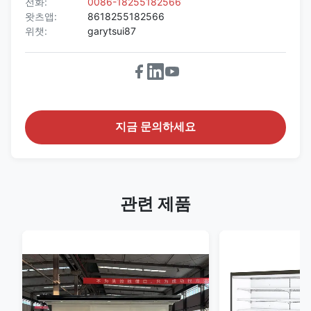
전화:
0086-18255182566
왓츠앱:
8618255182566
위챗:
garytsui87
지금 문의하세요
관련 제품