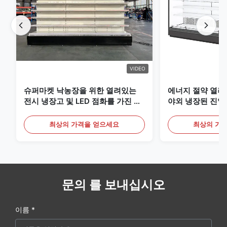
VIDEO
슈퍼마켓 낙농장을 위한 열려있는
에너지 절약 열려
전시 냉장고 및 LED 점화를 가진 음
야외 냉장된 진열
료
최상의 가격을 얻으세요
최상의 가
문의 를 보내십시오
이름 *