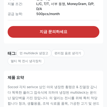
지불 조건:
L/C, T/T, 서부 동맹, MoneyGram, D/P,
D/A
공급 능력:
500pcs/month
지금 문의하세요
태그:
먼 multideck 냉장고
편리점 음료 냉각기
멀티 덱 전시 냉각장치
제품 요약
Socool 각자 serivce 상인 야외 냉장한 횡령은 & 진열장 갑니
다 똑똑한 플러그 접속식에 의하여 냉장된 multideck는 윤이
난 말단벽을 가진 장입니다. 의 열리는 전시를 위해 특히 적당
합니다 청과, 생활용품, 조제 식료품 품목, 가공한 고기 및 샌드