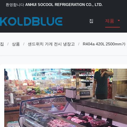
환영합니다
ANHUI SOCOOL REFRIGERATION CO., LTD.
집
제품
집
/
상품
/
샌드위치 가게 전시 냉장고
/
R404a 420L 250