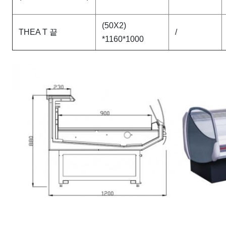
(50X2)
THEA T 끝
/
*1160*1000