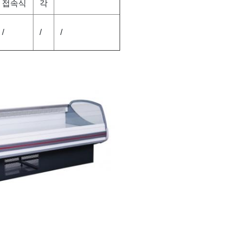
접속식
각
/
/
/