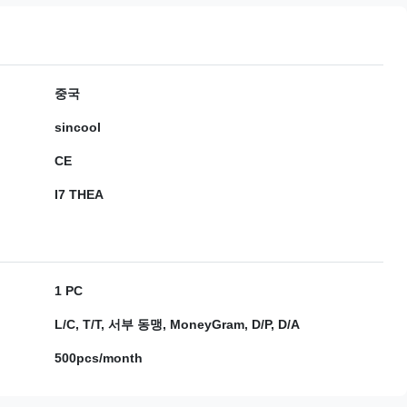
중국
sincool
CE
I7 THEA
1 PC
L/C, T/T, 서부 동맹, MoneyGram, D/P, D/A
500pcs/month