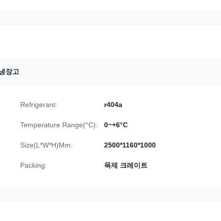
 냉장고
Refrigerant:
r404a
Temperature Range(°C):
0~+6°C
Size(L*W*H)Mm:
2500*1160*1000
Packing:
목제 크레이트