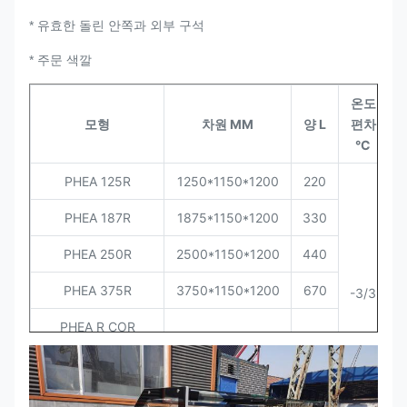
* 유효한 돌린 안쪽과 외부 구석
* 주문 색깔
온도
모형
차원 MM
양 L
편차
Q
°C
PHEA 125R
1250*1150*1200
220
PHEA 187R
1875*1150*1200
330
PHEA 250R
2500*1150*1200
440
PHEA 375R
3750*1150*1200
670
-3/3
PHEA R COR
1450*1450*1200
330
(INSIDE/OUTSIDE)
(45X2)
PHEA R 끝
*1150*1200