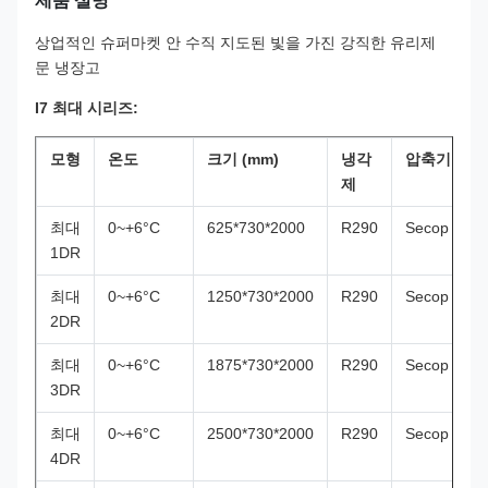
제품 설명
상업적인 슈퍼마켓 안 수직 지도된 빛을 가진 강직한 유리제
문 냉장고
I7 최대 시리즈:
모형
온도
크기 (mm)
냉각
압축기
제
최대
0~+6°C
625*730*2000
R290
Secop
3
1DR
최대
0~+6°C
1250*730*2000
R290
Secop
8
2DR
최대
0~+6°C
1875*730*2000
R290
Secop
1
3DR
최대
0~+6°C
2500*730*2000
R290
Secop
1
4DR