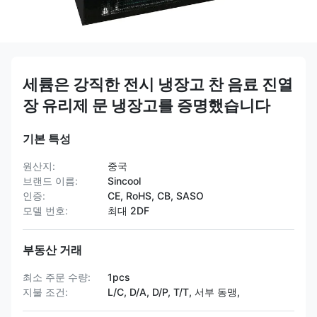
세륨은 강직한 전시 냉장고 찬 음료 진열
장 유리제 문 냉장고를 증명했습니다
기본 특성
원산지:
중국
브랜드 이름:
Sincool
인증:
CE, RoHS, CB, SASO
모델 번호:
최대 2DF
부동산 거래
최소 주문 수량:
1pcs
지불 조건:
L/C, D/A, D/P, T/T, 서부 동맹,