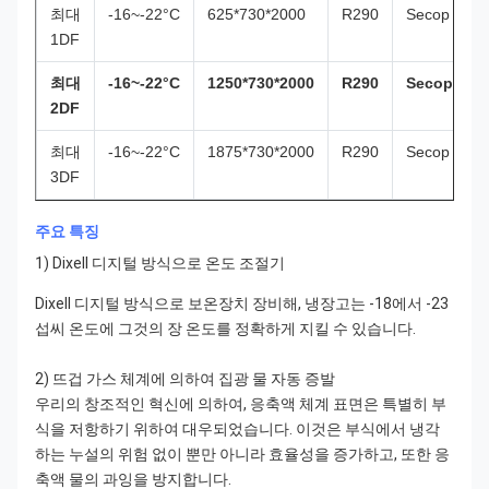
최대
-16~-22°C
625*730*2000
R290
Secop
3
1DF
최대
-16~-22°C
1250*730*2000
R290
Secop
2DF
최대
-16~-22°C
1875*730*2000
R290
Secop
1
3DF
주요 특징
1)
Dixell 디지털 방식으로 온도 조절기
Dixell 디지털 방식으로 보온장치 장비해, 냉장고는 -18에서 -23
섭씨 온도에 그것의 장 온도를 정확하게 지킬 수 있습니다.
2) 뜨겁 가스 체계에 의하여 집광 물 자동 증발
우리의 창조적인 혁신에 의하여, 응축액 체계 표면은 특별히 부
식을 저항하기 위하여 대우되었습니다. 이것은 부식에서 냉각
하는 누설의 위험 없이 뿐만 아니라 효율성을 증가하고, 또한 응
축액 물의 과잉을 방지합니다.