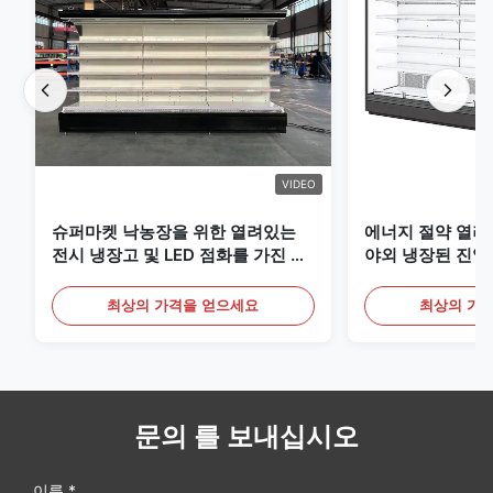
VIDEO
슈퍼마켓 낙농장을 위한 열려있는
에너지 절약 열려
전시 냉장고 및 LED 점화를 가진 음
야외 냉장된 진열
료
최상의 가격을 얻으세요
최상의 가
문의 를 보내십시오
이름 *